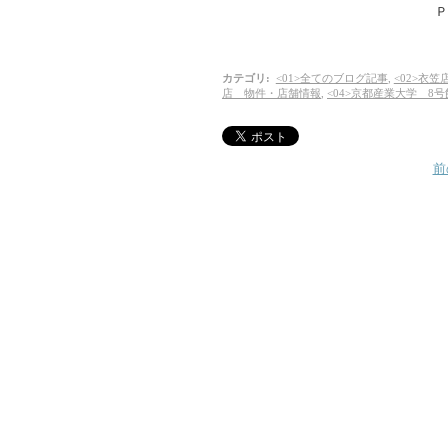
Ｐ
カテゴリ
:
<01>全てのブログ記事
,
<02>衣
店 物件・店舗情報
,
<04>京都産業大学 8
前