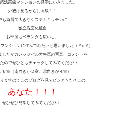
築浅高級マンションの見学にいきました。
外観は見るからに高級！！
中も綺麗で大きなシステムキッチンに
独立洗面化粧台
お部屋もベランダも広いし。
なマンションに住んでみたいと思いました（￥ω￥）
ましたがカレッジパル大将軍の写真、コメントを
たのでぜひともチェックしてみてください。
り６室（南向きが２室、北向きが４室）
りますのでこのブログを見てピンときたそこの
あなた！！！
ぜひぜひ見学してみてください。