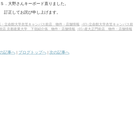
Ｓ．大野さんキーボード直りました。
訂正してお詫び申し上げます。
笠店・立命館大学衣笠キャンパス前店 物件・店舗情報
,
<03>立命館大学衣笠キャンパス前
号館店 京都産業大学 下宿紹介係 物件・店舗情報
,
<05>産大正門前店 物件・店舗情報
の記事へ
|
ブログトップへ
|
次の記事へ