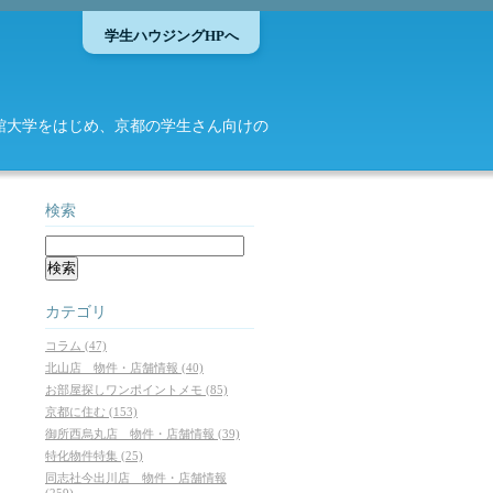
学生ハウジングHPへ
館大学をはじめ、京都の学生さん向けの
検索
カテゴリ
コラム (47)
北山店 物件・店舗情報 (40)
お部屋探しワンポイントメモ (85)
京都に住む (153)
御所西烏丸店 物件・店舗情報 (39)
特化物件特集 (25)
同志社今出川店 物件・店舗情報
(259)