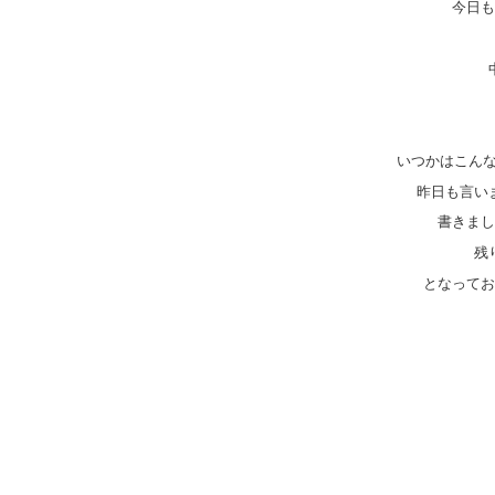
今日も
いつかはこん
昨日も言い
書きまし
残
となってお