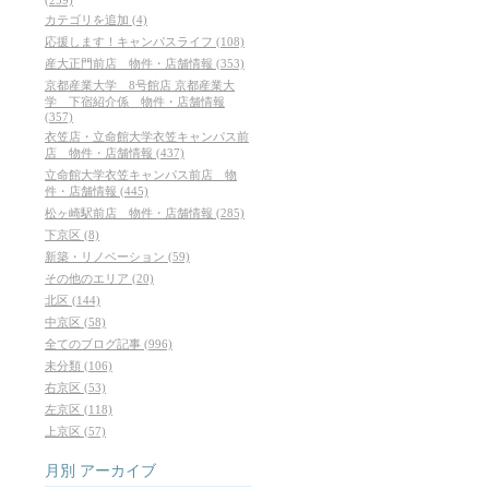
カテゴリを追加 (4)
応援します！キャンパスライフ (108)
産大正門前店 物件・店舗情報 (353)
京都産業大学 8号館店 京都産業大
学 下宿紹介係 物件・店舗情報
(357)
衣笠店・立命館大学衣笠キャンパス前
店 物件・店舗情報 (437)
立命館大学衣笠キャンパス前店 物
件・店舗情報 (445)
松ヶ崎駅前店 物件・店舗情報 (285)
下京区 (8)
新築・リノベーション (59)
その他のエリア (20)
北区 (144)
中京区 (58)
全てのブログ記事 (996)
未分類 (106)
右京区 (53)
左京区 (118)
上京区 (57)
月別
アーカイブ