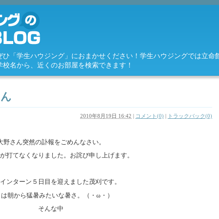
ぜひ「学生ハウジング」におまかせください！学生ハウジングでは立命
学校名から、近くのお部屋を検索できます！
せん
2010年8月19日 16:42
|
コメント(0)
|
トラックバック(0)
大野さん突然の訃報をごめんなさい。
が打てなくなりました。お詫び申し上げます。
インターン５日目を迎えました茂刈です。
日は朝から猛暑みたいな暑さ。（・ω・）
そんな中