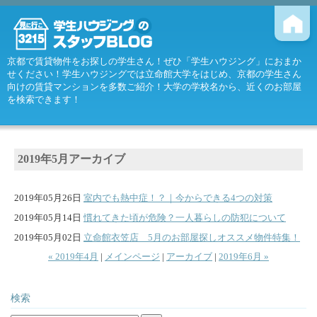
京都で賃貸物件をお探しの学生さん！ぜひ「学生ハウジング」におまか
せください！学生ハウジングでは立命館大学をはじめ、京都の学生さん
向けの賃貸マンションを多数ご紹介！大学の学校名から、近くのお部屋
を検索できます！
2019年5月アーカイブ
2019年05月26日
室内でも熱中症！？｜今からできる4つの対策
2019年05月14日
慣れてきた頃が危険？一人暮らしの防犯について
2019年05月02日
立命館衣笠店 5月のお部屋探しオススメ物件特集！
« 2019年4月
|
メインページ
|
アーカイブ
|
2019年6月 »
検索