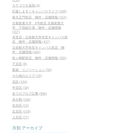
カテゴリを追加 (4)
応援します！キャンパスライフ (108)
産大正門前店 物件・店舗情報 (353)
京都産業大学 8号館店 京都産業大
学 下宿紹介係 物件・店舗情報
(357)
衣笠店・立命館大学衣笠キャンパス前
店 物件・店舗情報 (437)
立命館大学衣笠キャンパス前店 物
件・店舗情報 (445)
松ヶ崎駅前店 物件・店舗情報 (285)
下京区 (8)
新築・リノベーション (59)
その他のエリア (20)
北区 (144)
中京区 (58)
全てのブログ記事 (996)
未分類 (106)
右京区 (53)
左京区 (118)
上京区 (57)
月別
アーカイブ