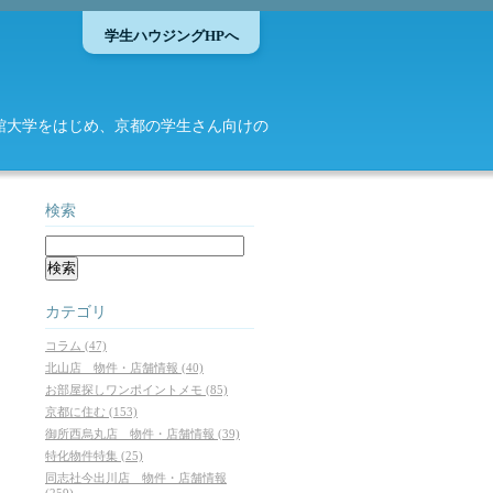
学生ハウジングHPへ
館大学をはじめ、京都の学生さん向けの
検索
カテゴリ
コラム (47)
北山店 物件・店舗情報 (40)
お部屋探しワンポイントメモ (85)
京都に住む (153)
御所西烏丸店 物件・店舗情報 (39)
特化物件特集 (25)
同志社今出川店 物件・店舗情報
(259)