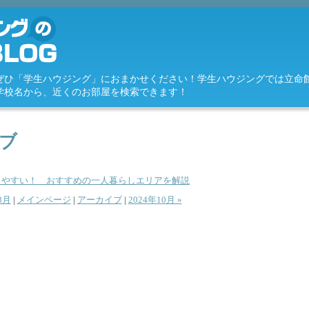
ぜひ「学生ハウジング」におまかせください！学生ハウジングでは立命
学校名から、近くのお部屋を検索できます！
イブ
しやすい！ おすすめの一人暮らしエリアを解説
8月
|
メインページ
|
アーカイブ
|
2024年10月 »