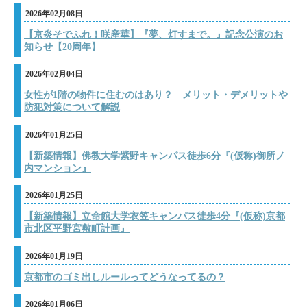
2026年02月08日
【京炎そでふれ！咲産華】『夢、灯すまで。』記念公演のお
知らせ【20周年】
2026年02月04日
女性が1階の物件に住むのはあり？ メリット・デメリットや
防犯対策について解説
2026年01月25日
【新築情報】佛教大学紫野キャンパス徒歩6分『(仮称)御所ノ
内マンション』
2026年01月25日
【新築情報】立命館大学衣笠キャンパス徒歩4分『(仮称)京都
市北区平野宮敷町計画』
2026年01月19日
京都市のゴミ出しルールってどうなってるの？
2026年01月06日