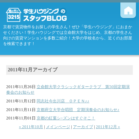
京都で賃貸物件をお探しの学生さん！ぜひ「学生ハウジング」におまか
せください！学生ハウジングでは立命館大学をはじめ、京都の学生さん
向けの賃貸マンションを多数ご紹介！大学の学校名から、近くのお部屋
を検索できます！
2011年11月アーカイブ
2011年11月26日
立命館大学クラシックギタークラブ 第50回定期演
奏会のお知らせ
2011年11月12日
同志社今出川店 ＯＰＥＮ♪♪
2011年11月11日
京都府立大学合唱団 定期演奏会のお知らせ♪
2011年11月01日
京都の紅葉シｰズンはすぐそこ！
« 2011年10月
|
メインページ
|
アーカイブ
|
2011年12月 »