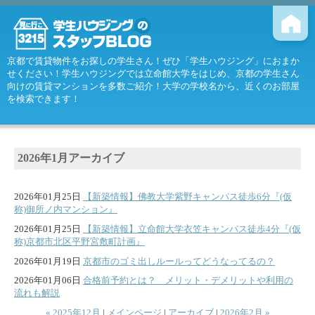
京都で賃貸物件をお探しの学生さん！ぜひ「学生ハウジング」におまか
せください！学生ハウジングでは立命館大学をはじめ、京都の学生さん
向けの賃貸マンションを多数ご紹介！大学の学校名から、近くのお部屋
を検索できます！
2026年1月アーカイブ
2026年01月25日
【新築情報】佛教大学紫野キャンパス徒歩6分『(仮
称)御所ノ内マンション』
2026年01月25日
【新築情報】立命館大学衣笠キャンパス徒歩4分『(仮
称)京都市北区平野宮敷町計画』
2026年01月19日
京都市のゴミ出しルールってどうなってるの？
2026年01月06日
合格前予約とは？ メリット・デメリットや利用の
流れも解説
« 2025年12月
|
メインページ
|
アーカイブ
|
2026年2月 »