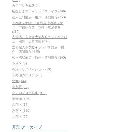
カテゴリを追加 (4)
応援します！キャンパスライフ (108)
産大正門前店 物件・店舗情報 (353)
京都産業大学 8号館店 京都産業大
学 下宿紹介係 物件・店舗情報
(357)
衣笠店・立命館大学衣笠キャンパス前
店 物件・店舗情報 (437)
立命館大学衣笠キャンパス前店 物
件・店舗情報 (445)
松ヶ崎駅前店 物件・店舗情報 (285)
下京区 (8)
新築・リノベーション (59)
その他のエリア (20)
北区 (144)
中京区 (58)
全てのブログ記事 (996)
未分類 (106)
右京区 (53)
左京区 (118)
上京区 (57)
月別
アーカイブ