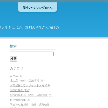
学生ハウジングHPへ
館大学をはじめ、京都の学生さん向けの
検索
カテゴリ
コラム (47)
北山店 物件・店舗情報 (40)
お部屋探しワンポイントメモ (85)
京都に住む (153)
御所西烏丸店 物件・店舗情報 (39)
特化物件特集 (25)
同志社今出川店 物件・店舗情報
(259)