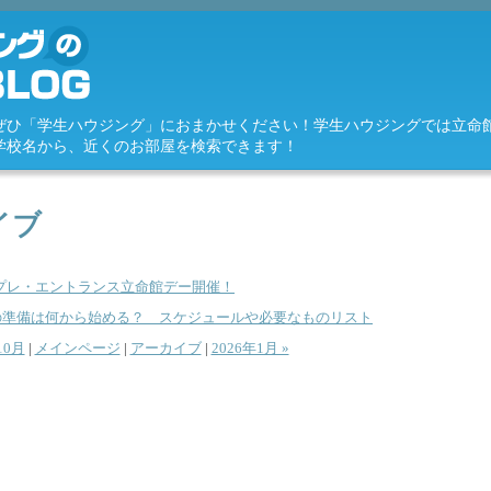
ぜひ「学生ハウジング」におまかせください！学生ハウジングでは立命
学校名から、近くのお部屋を検索できます！
イブ
日】プレ・エントランス立命館デー開催！
の準備は何から始める？ スケジュールや必要なものリスト
10月
|
メインページ
|
アーカイブ
|
2026年1月 »