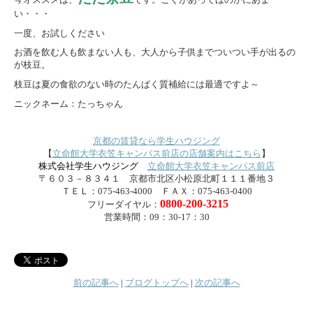
い・・・
一度、お試しください
お酒を飲む人も飲まない人も、大人から子供までついつい手が出るの
が枝豆。
枝豆は夏の食欲のない時のたんぱく質補給には最適ですよ～
ニックネーム：たっちゃん
京都の賃貸なら学生ハウジング
【
立命館大学衣笠キャンパス前店の店舗案内はこちら
】
株式会社学生ハウジング
立命館大学衣笠キャンパス前店
〒６０３－８３４１ 京都市北区小松原北町１１１番地３
ＴＥＬ：075-463-4000 ＦＡＸ：075-463-0400
0800-200-3215
フリーダイヤル：
営業時間：09：30-17：30
前の記事へ
|
ブログトップへ
|
次の記事へ