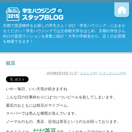
京都で賃貸物件をお探しの学生さん！ぜひ「学生ハウジング」におまか
せください！学生ハウジングでは立命館大学をはじめ、京都の学生さん
向けの賃貸マンションを多数ご紹介！大学の学校名から、近くのお部屋
を検索できます！
枝豆
2010年8月19日 11:37
|
コメント(0)
|
トラックバック(0)
いや～毎日、いい天気
が続きますね
こんな日の仕事終わりにはついついビール
を欲してしまいます。
最近のおともには枝豆がマイブーム。
スーパーでは色んな種類が並んでいます。
ノーマルのもの、黒豆、近頃は茶豆というのも出回っております。
だだ茶豆
今オススメは、
です。こくがあってほのかにあま