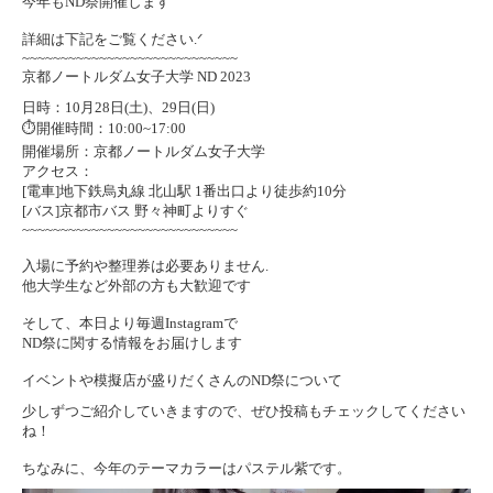
今年もND祭開催します
詳細は下記をご覧ください.ᐟ
~~~~~~~~~~~~~~~~~~~~~~~~~~~~
京都ノートルダム女子大学 ND 2023
日時：10月28日(土)、29日(日)
⏱開催時間：10:00~17:00
開催場所：京都ノートルダム女子大学
アクセス：
[電車]地下鉄烏丸線 北山駅 1番出口より徒歩約10分
[バス]京都市バス 野々神町よりすぐ
~~~~~~~~~~~~~~~~~~~~~~~~~~~~
入場に予約や整理券は必要ありません.
他大学生など外部の方も大歓迎です
そして、本日より毎週Instagramで
ND祭に関する情報をお届けします
イベントや模擬店が盛りだくさんのND祭について
少しずつご紹介していきますので、ぜひ投稿もチェックしてください
ね！
ちなみに、今年のテーマカラーはパステル紫です。