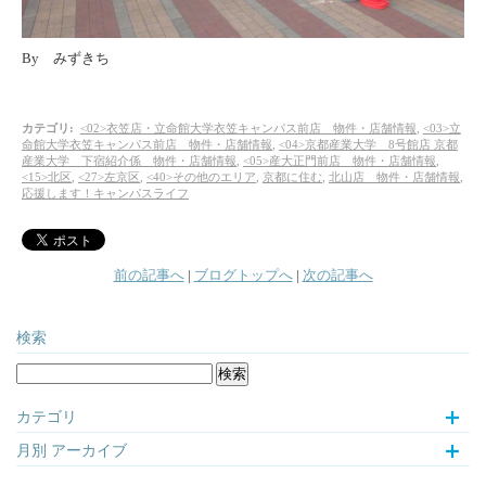
By みずきち
カテゴリ
:
<02>衣笠店・立命館大学衣笠キャンパス前店 物件・店舗情報
,
<03>立
命館大学衣笠キャンパス前店 物件・店舗情報
,
<04>京都産業大学 8号館店 京都
産業大学 下宿紹介係 物件・店舗情報
,
<05>産大正門前店 物件・店舗情報
,
<15>北区
,
<27>左京区
,
<40>その他のエリア
,
京都に住む
,
北山店 物件・店舗情報
,
応援します！キャンパスライフ
前の記事へ
|
ブログトップへ
|
次の記事へ
検索
カテゴリ
月別
アーカイブ