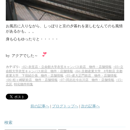
お風呂に入りながら、しっぽりと京の夕暮れを楽しむなんてのも風情
があるかも。。。
身も心もゆったりと・・・・・
by アクアでした～
カテゴリ
:
<02>衣笠店・立命館大学衣笠キャンパス前店 物件・店舗情報
,
<03>立
命館大学衣笠キャンパス前店 物件・店舗情報
,
<04>京都産業大学 8号館店 京都
産業大学 下宿紹介係 物件・店舗情報
,
<05>産大正門前店 物件・店舗情報
,
<06>松ヶ崎駅前店 物件・店舗情報
,
<07>同志社今出川店 物件・店舗情報
,
<15>
北区
,
特化物件特集
前の記事へ
|
ブログトップへ
|
次の記事へ
検索