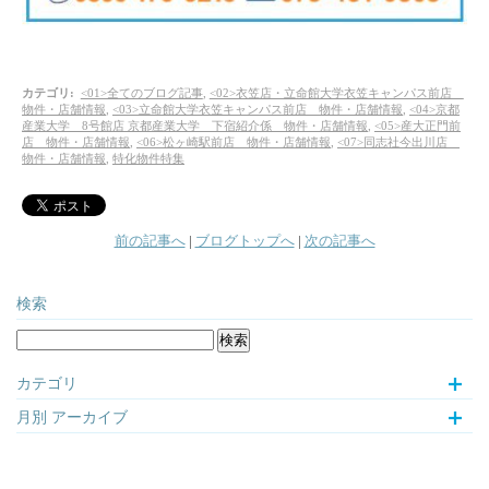
カテゴリ
:
<01>全てのブログ記事
,
<02>衣笠店・立命館大学衣笠キャンパス前店
物件・店舗情報
,
<03>立命館大学衣笠キャンパス前店 物件・店舗情報
,
<04>京都
産業大学 8号館店 京都産業大学 下宿紹介係 物件・店舗情報
,
<05>産大正門前
店 物件・店舗情報
,
<06>松ヶ崎駅前店 物件・店舗情報
,
<07>同志社今出川店
物件・店舗情報
,
特化物件特集
前の記事へ
|
ブログトップへ
|
次の記事へ
検索
カテゴリ
月別
アーカイブ