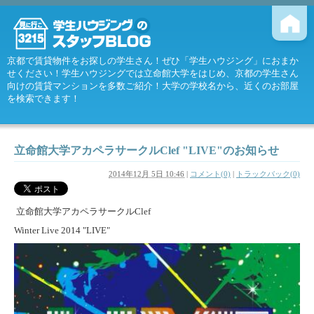
京都で賃貸物件をお探しの学生さん！ぜひ「学生ハウジング」におまか
せください！学生ハウジングでは立命館大学をはじめ、京都の学生さん
向けの賃貸マンションを多数ご紹介！大学の学校名から、近くのお部屋
を検索できます！
立命館大学アカペラサークルClef "LIVE"のお知らせ
2014年12月 5日 10:46
|
コメント(0)
|
トラックバック(0)
立命館大学アカペラサークルClef
Winter Live 2014 "LIVE"