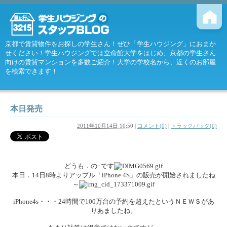
京都で賃貸物件をお探しの学生さん！ぜひ「学生ハウジング」におまか
せください！学生ハウジングでは立命館大学をはじめ、京都の学生さん
向けの賃貸マンションを多数ご紹介！大学の学校名から、近くのお部屋
を検索できます！
本日発売
2011年10月14日 10:50
|
コメント(0)
|
トラックバック(0)
どうも．のｰです
本日．14日8時よりアップル「iPhone 4S」の販売が開始されましたね
～
iPhone4s・・・24時間で100万台の予約を超えたというＮＥＷＳがあ
りあましたね。