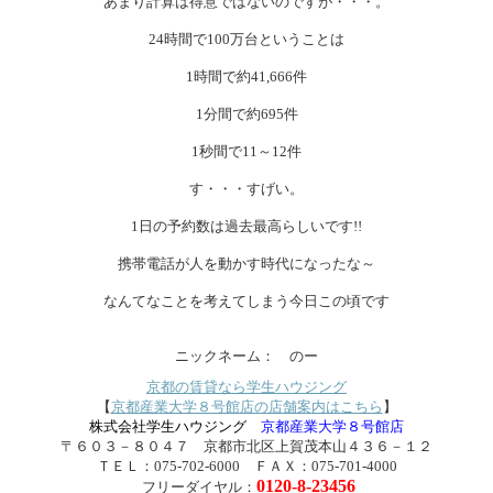
あまり計算は得意ではないのですが・・・。
24時間で100万台ということは
1時間で約41,666件
1分間で約695件
1秒間で11～12件
す・・・すげい。
1日の予約数は過去最高らしいです!!
携帯電話が人を動かす時代になったな～
なんてなことを考えてしまう今日この頃です
ニックネーム： のー
京都の賃貸なら学生ハウジング
【
京都産業大学８号館店の店舗案内はこちら
】
株式会社学生ハウジング
京都産業大学８号館店
〒６０３－８０４７ 京都市北区上賀茂本山４３６－１２
ＴＥＬ：075-702-6000 ＦＡＸ：075-701-4000
0120-8-23456
フリーダイヤル：