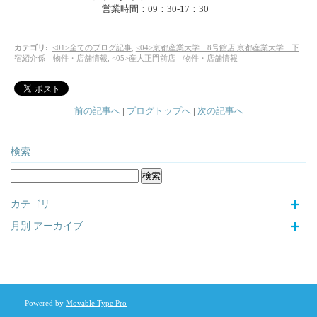
営業時間：09：30-17：30
カテゴリ
:
<01>全てのブログ記事
,
<04>京都産業大学 8号館店 京都産業大学 下
宿紹介係 物件・店舗情報
,
<05>産大正門前店 物件・店舗情報
前の記事へ
|
ブログトップへ
|
次の記事へ
検索
カテゴリ
月別
アーカイブ
Powered by
Movable Type Pro