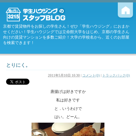
京都で賃貸物件をお探しの学生さん！ぜひ「学生ハウジング」におまか
せください！学生ハウジングでは立命館大学をはじめ、京都の学生さん
向けの賃貸マンションを多数ご紹介！大学の学校名から、近くのお部屋
を検索できます！
とりにく。
2011年5月10日 10:30
|
コメント(0)
|
トラックバック(0)
唐揚げは好きですか
私は好きです
と．いうわけで
はい。どーん。