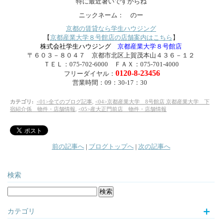
特に最近暑いですからね
ニックネーム： のー
京都の賃貸なら学生ハウジング
【
京都産業大学８号館店の店舗案内はこちら
】
株式会社学生ハウジング
京都産業大学８号館店
〒６０３－８０４７ 京都市北区上賀茂本山４３６－１２
ＴＥＬ：075-702-6000 ＦＡＸ：075-701-4000
0120-8-23456
フリーダイヤル：
営業時間：09：30-17：30
カテゴリ
:
<01>全てのブログ記事
,
<04>京都産業大学 8号館店 京都産業大学 下
宿紹介係 物件・店舗情報
,
<05>産大正門前店 物件・店舗情報
前の記事へ
|
ブログトップへ
|
次の記事へ
検索
カテゴリ