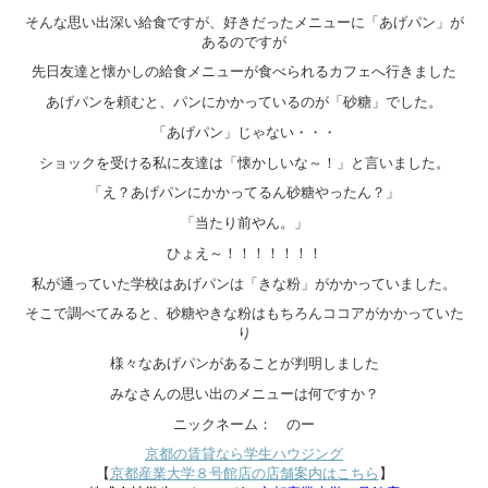
そんな思い出深い給食ですが、好きだったメニューに「あげパン」が
あるのですが
先日友達と懐かしの給食メニューが食べられるカフェへ行きました
あげパンを頼むと、パンにかかっているのが「砂糖」でした。
「あげパン」じゃない・・・
ショックを受ける私に友達は「懐かしいな～！」と言いました。
「え？あげパンにかかってるん砂糖やったん？」
「当たり前やん。」
ひょえ～！！！！！！！
私が通っていた学校はあげパンは「きな粉」がかかっていました。
そこで調べてみると、砂糖やきな粉はもちろんココアがかかっていた
り
様々なあげパンがあることが判明しました
みなさんの思い出のメニューは何ですか？
ニックネーム： のー
京都の賃貸なら学生ハウジング
【
京都産業大学８号館店の店舗案内はこちら
】