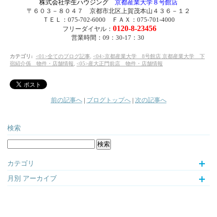
株式会社学生ハウジング
京都産業大学８号館店
〒６０３－８０４７ 京都市北区上賀茂本山４３６－１２
ＴＥＬ：075-702-6000 ＦＡＸ：075-701-4000
0120-8-23456
フリーダイヤル：
営業時間：09：30-17：30
カテゴリ
:
<01>全てのブログ記事
,
<04>京都産業大学 8号館店 京都産業大学 下
宿紹介係 物件・店舗情報
,
<05>産大正門前店 物件・店舗情報
前の記事へ
|
ブログトップへ
|
次の記事へ
検索
カテゴリ
月別
アーカイブ