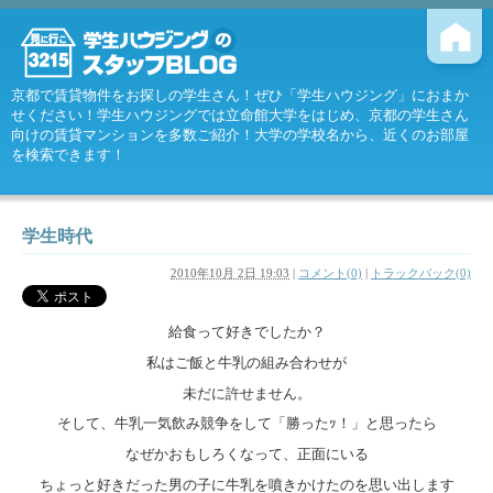
京都で賃貸物件をお探しの学生さん！ぜひ「学生ハウジング」におまか
せください！学生ハウジングでは立命館大学をはじめ、京都の学生さん
向けの賃貸マンションを多数ご紹介！大学の学校名から、近くのお部屋
を検索できます！
学生時代
2010年10月 2日 19:03
|
コメント(0)
|
トラックバック(0)
給食って好きでしたか
？
私はご飯と牛乳の組み合わせが
未だに許せません。
そして、牛乳一気飲み競争をして「勝ったｯ！」と思ったら
なぜかおもしろくなって、正面にいる
ちょっと好きだった男の子に牛乳を噴きかけたのを思い出します