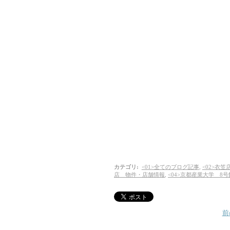
カテゴリ
:
<01>全てのブログ記事
,
<02>衣
店 物件・店舗情報
,
<04>京都産業大学 8
前