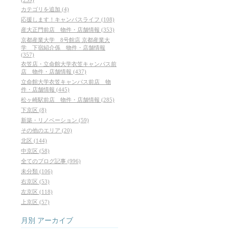
カテゴリを追加 (4)
応援します！キャンパスライフ (108)
産大正門前店 物件・店舗情報 (353)
京都産業大学 8号館店 京都産業大
学 下宿紹介係 物件・店舗情報
(357)
衣笠店・立命館大学衣笠キャンパス前
店 物件・店舗情報 (437)
立命館大学衣笠キャンパス前店 物
件・店舗情報 (445)
松ヶ崎駅前店 物件・店舗情報 (285)
下京区 (8)
新築・リノベーション (59)
その他のエリア (20)
北区 (144)
中京区 (58)
全てのブログ記事 (996)
未分類 (106)
右京区 (53)
左京区 (118)
上京区 (57)
月別
アーカイブ