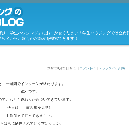
ぜひ「学生ハウジング」におまかせください！学生ハウジングでは立命
学校名から、近くのお部屋を検索できます！
2010年8月24日 16:33
|
コメント(0)
|
トラックバック(0)
と、一週間でインターンが終わります。
茂刈です。
ので、八月も終わりが近づいてきています。
今日は、工事現場を見学に
上賀茂まで行ってきました。
らばらに解体されていくマンション。