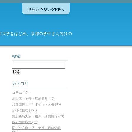
学生ハウジングHPへ
館大学をはじめ、京都の学生さん向けの
検索
カテゴリ
コラム (47)
北山店 物件・店舗情報 (40)
お部屋探しワンポイントメモ (85)
京都に住む (153)
御所西烏丸店 物件・店舗情報 (39)
特化物件特集 (25)
同志社今出川店 物件・店舗情報
(259)