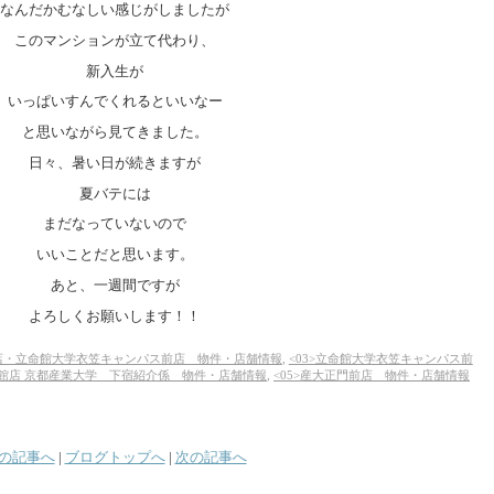
なんだかむなしい感じがしましたが
このマンションが立て代わり、
新入生が
いっぱいすんでくれるといいなー
と思いながら見てきました。
日々、暑い日が続きますが
夏バテには
まだなっていないので
いいことだと思います。
あと、一週間ですが
よろしくお願いします！！
笠店・立命館大学衣笠キャンパス前店 物件・店舗情報
,
<03>立命館大学衣笠キャンパス前
号館店 京都産業大学 下宿紹介係 物件・店舗情報
,
<05>産大正門前店 物件・店舗情報
の記事へ
|
ブログトップへ
|
次の記事へ