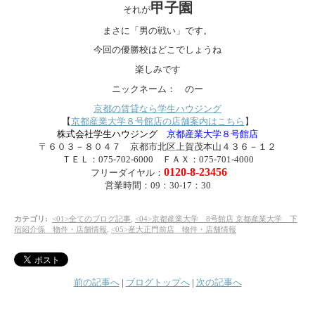
甲子園
それが
まさに「男の戦い」です。
今回の優勝校はどこでしょうね
楽しみです
ニックネーム： のー
京都の賃貸なら学生ハウジング
【
京都産業大学８号館店の店舗案内はこちら
】
株式会社学生ハウジング
京都産業大学８号館店
〒６０３－８０４７ 京都市北区上賀茂本山４３６－１２
ＴＥＬ：075-702-6000 ＦＡＸ：075-701-4000
0120-8-23456
フリーダイヤル：
営業時間：09：30-17：30
カテゴリ
:
<01>全てのブログ記事
,
<04>京都産業大学 8号館店 京都産業大学 下
宿紹介係 物件・店舗情報
,
<05>産大正門前店 物件・店舗情報
前の記事へ
|
ブログトップへ
|
次の記事へ