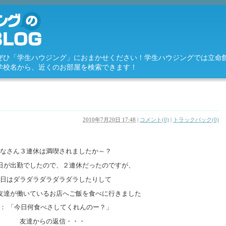
ぜひ「学生ハウジング」におまかせください！学生ハウジングでは立命
学校名から、近くのお部屋を検索できます！
2010年7月20日 17:48
|
コメント(0)
|
トラックバック(0)
なさん３連休は満喫されましたか～？
日が出勤でしたので、２連休だったのですが、
日はダラダラダラダラダラしたりして
友達が働いているお店へご飯を食べに行きました
： 「今日何食べさしてくれんのー？」
友達からの返信・・・