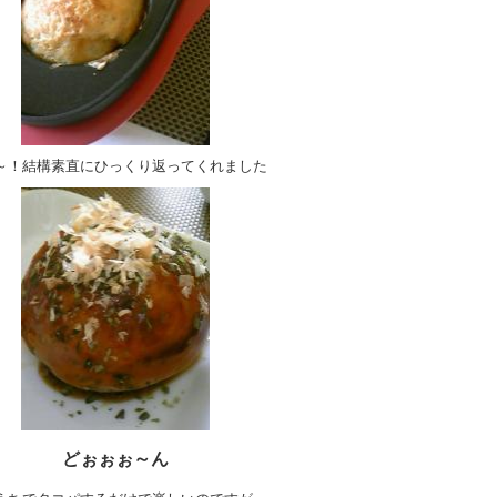
～！結構素直にひっくり返ってくれました
どぉぉぉ～ん