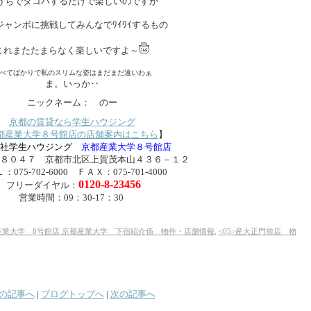
うちでタコパするだけで楽しいのですが
ジャンボに挑戦してみんなでﾜｲﾜｲするもの
これまたたまらなく楽しいですよ～
べてばかりで私のスリムな姿はまだまだ遠いわぁ
ま。いっか‥
ニックネーム： のー
京都の賃貸なら学生ハウジング
都産業大学８号館店の店舗案内はこちら
】
会社学生ハウジング
京都産業大学８号館店
８０４７ 京都市北区上賀茂本山４３６－１２
：075-702-6000 ＦＡＸ：075-701-4000
0120-8-23456
フリーダイヤル：
営業時間：09：30-17：30
都産業大学 8号館店 京都産業大学 下宿紹介係 物件・店舗情報
,
<05>産大正門前店 物
の記事へ
|
ブログトップへ
|
次の記事へ