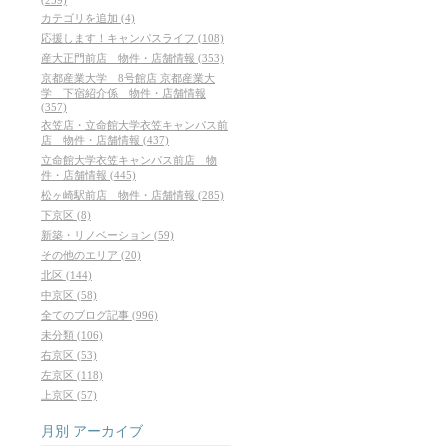
カテゴリを追加 (4)
応援します！キャンパスライフ (108)
産大正門前店 物件・店舗情報 (353)
京都産業大学 8号館店 京都産業大
学 下宿紹介係 物件・店舗情報
(357)
衣笠店・立命館大学衣笠キャンパス前
店 物件・店舗情報 (437)
立命館大学衣笠キャンパス前店 物
件・店舗情報 (445)
松ヶ崎駅前店 物件・店舗情報 (285)
下京区 (8)
新築・リノベーション (59)
その他のエリア (20)
北区 (144)
中京区 (58)
全てのブログ記事 (996)
未分類 (106)
右京区 (53)
左京区 (118)
上京区 (57)
月別
アーカイブ