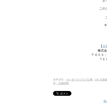
お
この
食
【
京
株式
〒６０３－
ＴＥＬ
カテゴリ
:
<01>全てのブログ記事
,
<04>京
件・店舗情報
前