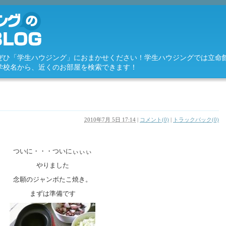
ぜひ「学生ハウジング」におまかせください！学生ハウジングでは立命
学校名から、近くのお部屋を検索できます！
2010年7月 5日 17:14
|
コメント(0)
|
トラックバック(0)
ついに・・・ついにぃぃぃ
やりました
念願のジャンボたこ焼き
。
まずは準備です