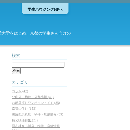
学生ハウジングHPへ
館大学をはじめ、京都の学生さん向けの
検索
カテゴリ
コラム (47)
北山店 物件・店舗情報 (40)
お部屋探しワンポイントメモ (85)
京都に住む (153)
御所西烏丸店 物件・店舗情報 (39)
特化物件特集 (25)
同志社今出川店 物件・店舗情報
(259)