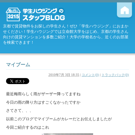
京都で賃貸物件をお探しの学生さん！ぜひ「学生ハウジング」におまか
せください！学生ハウジングでは立命館大学をはじめ、京都の学生さん
向けの賃貸マンションを多数ご紹介！大学の学校名から、近くのお部屋
を検索できます！
マイブーム
2010年7月 3日 18:35
|
コメント(0)
|
トラックバック(0)
最近梅雨らしく雨がザーザー降ってますね
今日の雨の降り方はすごくなかったですか
さてさて、、、
以前このブログでマイブームがカレーだとお伝えしましたが
今回ご紹介するのはこれ