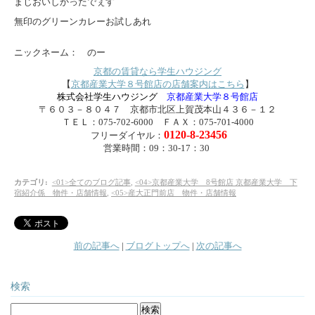
まじおいしかったでぇ
す
無印のグリーンカレーお試しあれ
ニックネーム： のー
京都の賃貸なら学生ハウジング
【
京都産業大学８号館店の店舗案内はこちら
】
株式会社学生ハウジング
京都産業大学８号館店
〒６０３－８０４７ 京都市北区上賀茂本山４３６－１２
ＴＥＬ：075-702-6000 ＦＡＸ：075-701-4000
0120-8-23456
フリーダイヤル：
営業時間：09：30-17：30
カテゴリ
:
<01>全てのブログ記事
,
<04>京都産業大学 8号館店 京都産業大学 下
宿紹介係 物件・店舗情報
,
<05>産大正門前店 物件・店舗情報
前の記事へ
|
ブログトップへ
|
次の記事へ
検索