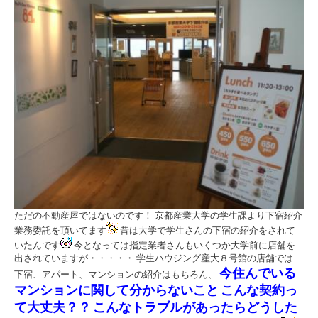
ただの不動産屋ではないのです！ 京都産業大学の学生課より下宿紹介
業務委託を頂いてます
昔は大学で学生さんの下宿の紹介をされて
いたんです
今となっては指定業者さんもいくつか大学前に店舗を
出されていますが・・・・・ 学生ハウジング産大８号館の店舗では
今住んでいる
下宿、アパート、マンションの紹介はもちろん、
マンションに関して分からないこと
こんな契約っ
て大丈夫？？
こんなトラブルがあったらどうした