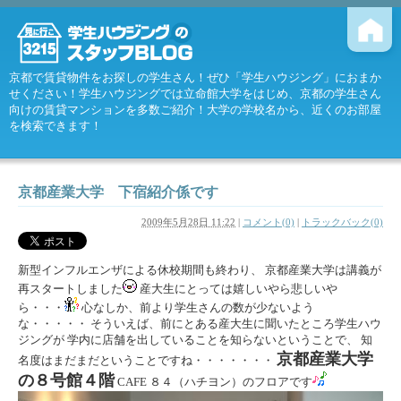
京都で賃貸物件をお探しの学生さん！ぜひ「学生ハウジング」におまか
せください！学生ハウジングでは立命館大学をはじめ、京都の学生さん
向けの賃貸マンションを多数ご紹介！大学の学校名から、近くのお部屋
を検索できます！
京都産業大学 下宿紹介係です
2009年5月28日 11:22
|
コメント(0)
|
トラックバック(0)
新型インフルエンザによる休校期間も終わり、 京都産業大学は講義が
再スタートしました
産大生にとっては嬉しいやら悲しいや
ら・・・
心なしか、前より学生さんの数が少ないよう
な・・・・・ そういえば、前にとある産大生に聞いたところ学生ハウ
ジングが 学内に店舗を出していることを知らないということで、 知
京都産業大学
名度はまだまだということですね・・・・・・・
の８号館４階
CAFE ８４（ハチヨン）のフロアです