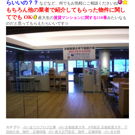
らいいの？？
などなど、何でもお気軽にご相談くださいね
もちろん他の業者で紹介してもらった物件に関し
てでも OK
産大生の
賃貸マンションに関する110番
みたいなも
のだと思ってもらえたらいいです☆
カテゴリ
:
<01>全てのブログ記事
,
<04>京都産業大学 8号館店 京都産業大学 下
宿紹介係 物件・店舗情報
,
<05>産大正門前店 物件・店舗情報
,
<45>未分類