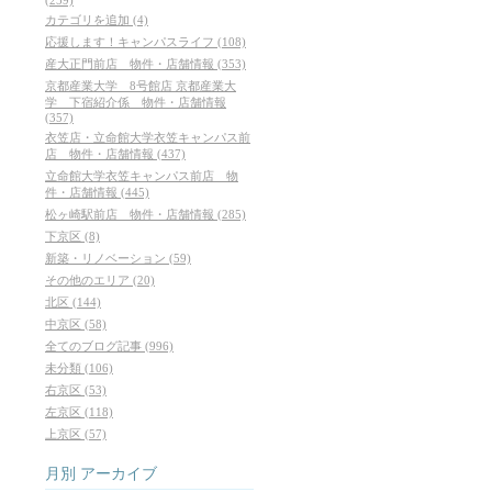
カテゴリを追加 (4)
応援します！キャンパスライフ (108)
産大正門前店 物件・店舗情報 (353)
京都産業大学 8号館店 京都産業大
学 下宿紹介係 物件・店舗情報
(357)
衣笠店・立命館大学衣笠キャンパス前
店 物件・店舗情報 (437)
立命館大学衣笠キャンパス前店 物
件・店舗情報 (445)
松ヶ崎駅前店 物件・店舗情報 (285)
下京区 (8)
新築・リノベーション (59)
その他のエリア (20)
北区 (144)
中京区 (58)
全てのブログ記事 (996)
未分類 (106)
右京区 (53)
左京区 (118)
上京区 (57)
月別
アーカイブ