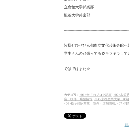
立命館大学邦楽部
龍谷大学邦楽部
--------------------------------------------------------
皆様ぜひぜひ京都府立文化芸術会館へ
学生さんの頑張ってる姿キラキラして
ではではまた☆
カテゴリ
:
<01>全てのブログ記事
,
<02>衣
店 物件・店舗情報
,
<04>京都産業大学 8
<06>松ヶ崎駅前店 物件・店舗情報
,
<07>
前