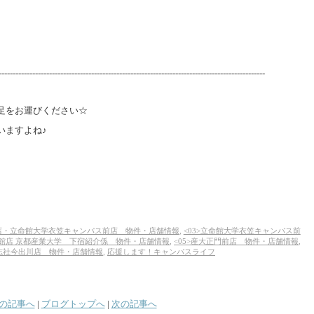
-----------------------------------------------------------------------------------------------
足をお運びください☆
いますよね♪
笠店・立命館大学衣笠キャンパス前店 物件・店舗情報
,
<03>立命館大学衣笠キャンパス前
号館店 京都産業大学 下宿紹介係 物件・店舗情報
,
<05>産大正門前店 物件・店舗情報
,
同志社今出川店 物件・店舗情報
,
応援します！キャンパスライフ
の記事へ
|
ブログトップへ
|
次の記事へ