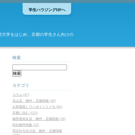
学生ハウジングHPへ
館大学をはじめ、京都の学生さん向けの
検索
カテゴリ
コラム (47)
北山店 物件・店舗情報 (40)
お部屋探しワンポイントメモ (85)
京都に住む (153)
御所西烏丸店 物件・店舗情報 (39)
特化物件特集 (25)
同志社今出川店 物件・店舗情報
(259)