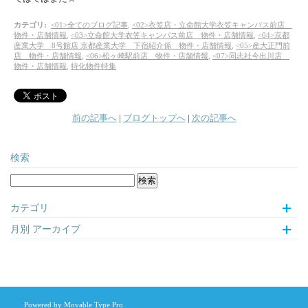
カテゴリ
:
<01>全てのブログ記事
,
<02>衣笠店・立命館大学衣笠キャンパス前店
物件・店舗情報
,
<03>立命館大学衣笠キャンパス前店 物件・店舗情報
,
<04>京都
産業大学 8号館店 京都産業大学 下宿紹介係 物件・店舗情報
,
<05>産大正門前
店 物件・店舗情報
,
<06>松ヶ崎駅前店 物件・店舗情報
,
<07>同志社今出川店
物件・店舗情報
,
特化物件特集
前の記事へ
|
ブログトップへ
|
次の記事へ
検索
カテゴリ
月別
アーカイブ
Powered by
Movable Type Pro