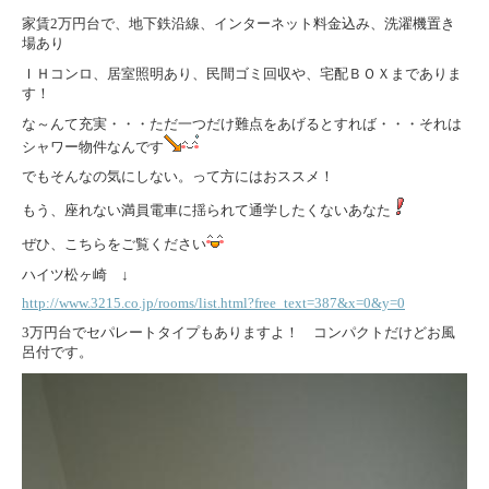
家賃2万円台で、地下鉄沿線、インターネット料金込み、洗濯機置き
場あり
ＩＨコンロ、居室照明あり、民間ゴミ回収や、宅配ＢＯＸまでありま
す！
な～んて充実・・・ただ一つだけ難点をあげるとすれば・・・それは
シャワー物件なんです
でもそんなの気にしない。って方にはおススメ！
もう、座れない満員電車に揺られて通学したくないあなた
ぜひ、こちらをご覧ください
ハイツ松ヶ崎 ↓
http://www.3215.co.jp/rooms/list.html?free_text=387&x=0&y=0
3万円台でセパレートタイプもありますよ！ コンパクトだけどお風
呂付です。