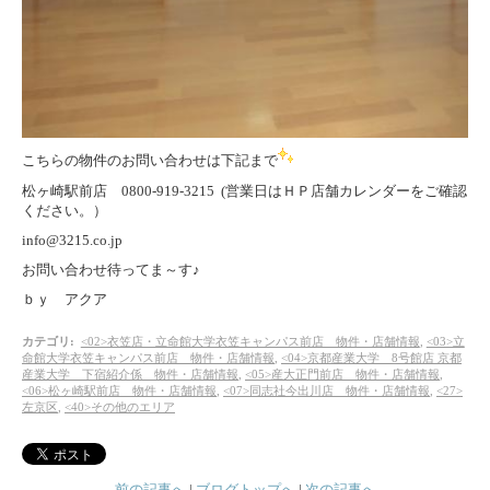
こちらの物件のお問い合わせは下記まで
松ヶ崎駅前店 0800-919-3215 (営業日はＨＰ店舗カレンダーをご確認
ください。）
info@3215.co.jp
お問い合わせ待ってま～す♪
ｂｙ アクア
カテゴリ
:
<02>衣笠店・立命館大学衣笠キャンパス前店 物件・店舗情報
,
<03>立
命館大学衣笠キャンパス前店 物件・店舗情報
,
<04>京都産業大学 8号館店 京都
産業大学 下宿紹介係 物件・店舗情報
,
<05>産大正門前店 物件・店舗情報
,
<06>松ヶ崎駅前店 物件・店舗情報
,
<07>同志社今出川店 物件・店舗情報
,
<27>
左京区
,
<40>その他のエリア
前の記事へ
|
ブログトップへ
|
次の記事へ