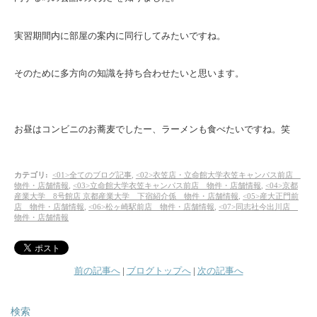
実習期間内に部屋の案内に同行してみたいですね。
そのために多方向の知識を持ち合わせたいと思います。
お昼はコンビニのお蕎麦でしたー、ラーメンも食べたいですね。笑
カテゴリ
:
<01>全てのブログ記事
,
<02>衣笠店・立命館大学衣笠キャンパス前店
物件・店舗情報
,
<03>立命館大学衣笠キャンパス前店 物件・店舗情報
,
<04>京都
産業大学 8号館店 京都産業大学 下宿紹介係 物件・店舗情報
,
<05>産大正門前
店 物件・店舗情報
,
<06>松ヶ崎駅前店 物件・店舗情報
,
<07>同志社今出川店
物件・店舗情報
前の記事へ
|
ブログトップへ
|
次の記事へ
検索