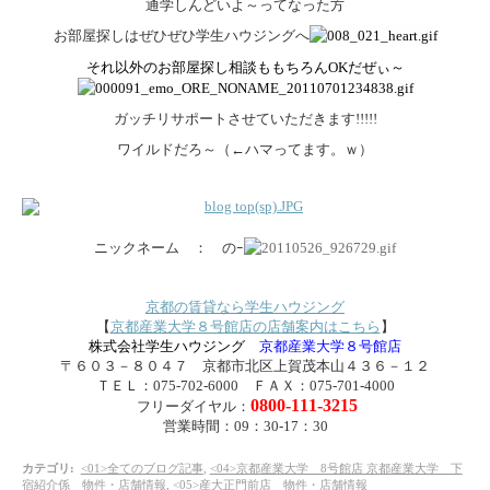
通学しんどいよ～ってなった方
お部屋探しはぜひぜひ学生ハウジングへ
それ以外のお部屋探し相談ももちろんOKだぜぃ～
ガッチリサポートさせていただきます!!!!!
ワイルドだろ～（←ハマってます。ｗ）
ニックネーム ： のｰ
京都の賃貸なら学生ハウジング
【
京都産業大学８号館店の店舗案内はこちら
】
株式会社学生ハウジング
京都産業大学８号館店
〒６０３－８０４７ 京都市北区上賀茂本山４３６－１２
ＴＥＬ：075-702-6000 ＦＡＸ：075-701-4000
0800-111-3215
フリーダイヤル：
営業時間：09：30-17：30
カテゴリ
:
<01>全てのブログ記事
,
<04>京都産業大学 8号館店 京都産業大学 下
宿紹介係 物件・店舗情報
,
<05>産大正門前店 物件・店舗情報