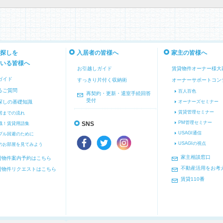
探しを
入居者の皆様へ
家主の皆様へ
いる皆様へ
お引越しガイド
賃貸物件オーナー様大
ガイド
すっきり片付く収納術
オーナーサポートコン
るご質問
百人百色
再契約・更新・退室手続回答
受付
探しの基礎知識
オーナーズセミナー
賃貸管理セミナー
居までの流れ
PM管理セミナー
識！賃貸用語集
SNS
USAGI通信
ブル回避のために
USAGIの視点
のお部屋を見てみよう
家主相談窓口
貸物件案内予約はこちら
不動産活用をお考
貸物件リクエストはこちら
賃貸110番