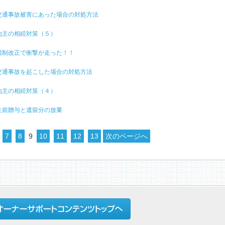
8 交通事故被害にあった場合の対処方法
7 地主の相続対策（５）
6 税制改正で衝撃が走った！！
5 交通事故を起こした場合の対処方法
4 地主の相続対策（４）
3 生前贈与と遺留分の放棄
7
8
9
10
11
12
13
次のページへ