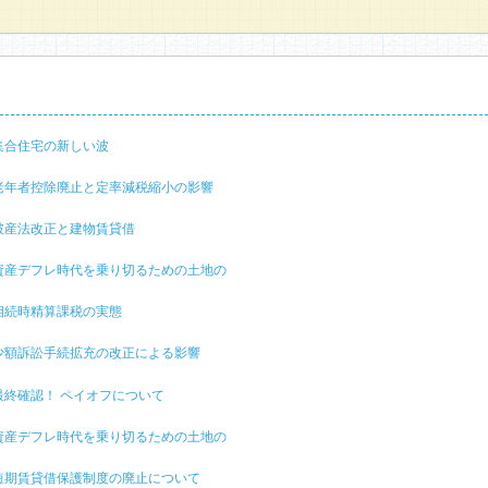
 集合住宅の新しい波
6 老年者控除廃止と定率減税縮小の影響
5 破産法改正と建物賃貸借
4 資産デフレ時代を乗り切るための土地の
3 相続時精算課税の実態
2 少額訴訟手続拡充の改正による影響
1 最終確認！ ペイオフについて
0 資産デフレ時代を乗り切るための土地の
9 短期賃貸借保護制度の廃止について