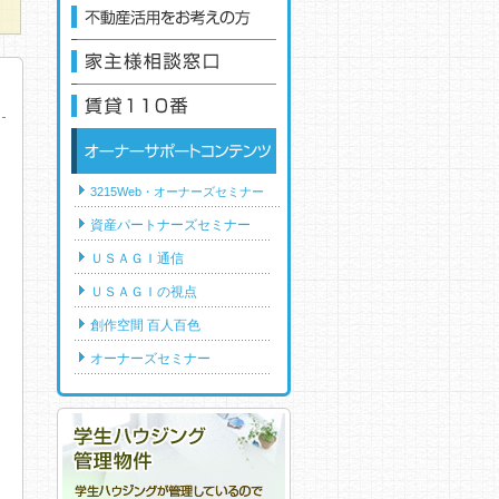
賃貸物件オーナー様大募集！
不動産活用をお考えの方
家主様相談窓口
賃貸110番
オーナーサポートコンテンツ
3215Web・オーナーズセミナー
資産パートナーズセミナー
ＵＳＡＧＩ通信
ＵＳＡＧＩの視点
創作空間 百人百色
オーナーズセミナー