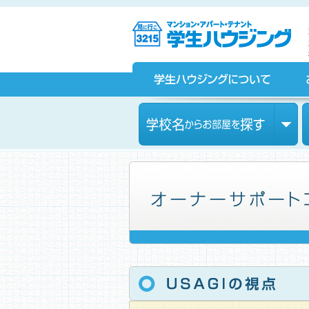
京都の学生マンション、賃貸マンションをお探しなら学生ハウ
ジングへ！
学生ハウジングについて
お部屋探しをされている皆様へ
学校名からお部屋を探す
家主の皆様への有益情報