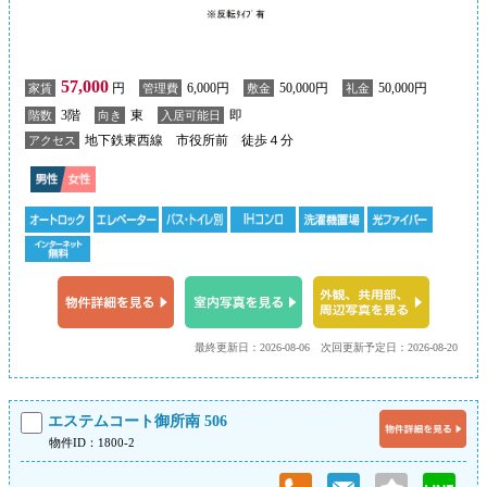
57,000
円
6,000円
50,000円
50,000円
家賃
管理費
敷金
礼金
3階
東
即
階数
向き
入居可能日
地下鉄東西線 市役所前 徒歩４分
アクセス
最終更新日：2026-08-06
次回更新予定日：2026-08-20
エステムコート御所南 506
物件ID：1800-2