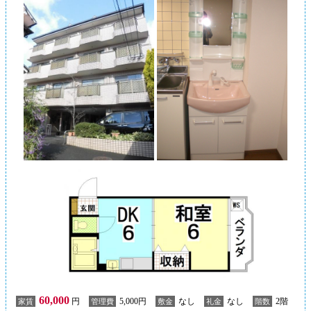
60,000
円
5,000円
なし
なし
2階
家賃
管理費
敷金
礼金
階数