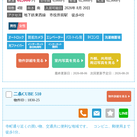
円
6,000円
62,000円
62,000円
家賃
管理費
敷金
礼金
4階
南
2026年 8月 20日
階数
向き
入居可能日
地下鉄東西線 市役所前駅 徒歩4分
アクセス
最終更新日：2026-08-06
次回更新予定日：2026-08-20
二条CUBE 510
物件ID：1830-25
寺町通り近くの買い物、交通共に便利な地域です。 コンビニ、郵便局まで
徒歩1分。