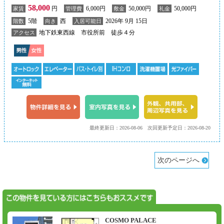
58,000
円
6,000円
50,000円
50,000円
家賃
管理費
敷金
礼金
5階
西
2026年 9月 15日
階数
向き
入居可能日
地下鉄東西線 市役所前 徒歩４分
アクセス
最終更新日：2026-08-06
次回更新予定日：2026-08-20
次のページへ
COSMO PALACE