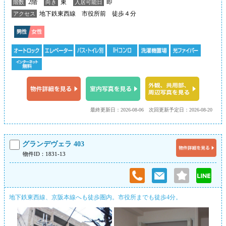
2階
東
即
階数
向き
入居可能日
地下鉄東西線 市役所前 徒歩４分
アクセス
最終更新日：2026-08-06
次回更新予定日：2026-08-20
グランデヴェラ 403
物件ID：1831-13
地下鉄東西線、京阪本線へも徒歩圏内。市役所までも徒歩4分。