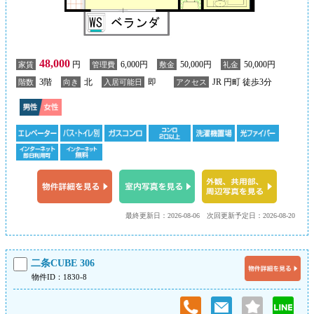
48,000
円
6,000円
50,000円
50,000円
家賃
管理費
敷金
礼金
3階
北
即
JR 円町 徒歩3分
階数
向き
入居可能日
アクセス
最終更新日：2026-08-06
次回更新予定日：2026-08-20
二条CUBE 306
物件ID：1830-8