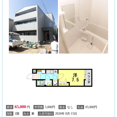
65,000
円
5,000円
なし
65,000円
家賃
管理費
敷金
礼金
1階
東
2026年 8月 15日
階数
向き
入居可能日