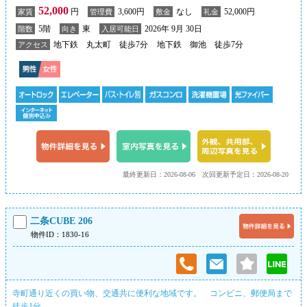
52,000
円
3,600円
なし
52,000円
家賃
管理費
敷金
礼金
5階
東
2026年 9月 30日
階数
向き
入居可能日
地下鉄 丸太町 徒歩7分
地下鉄 御池 徒歩7分
アクセス
最終更新日：2026-08-06
次回更新予定日：2026-08-20
二条CUBE 206
物件ID：1830-16
寺町通り近くの買い物、交通共に便利な地域です。 コンビニ、郵便局まで
徒歩1分。