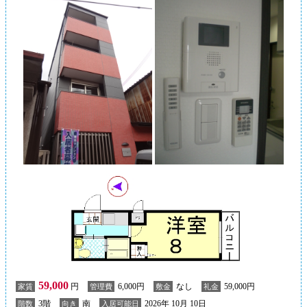
59,000
円
6,000円
なし
59,000円
家賃
管理費
敷金
礼金
3階
南
2026年 10月 10日
階数
向き
入居可能日