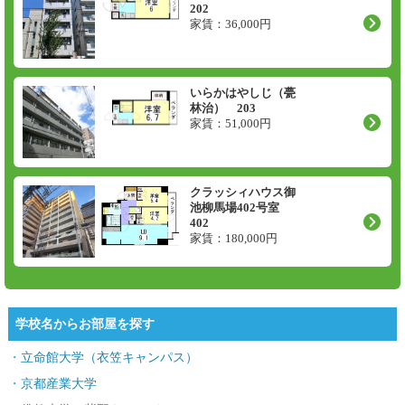
202
家賃：
36,000
円
いらかはやしじ（甍
林治） 203
家賃：
51,000
円
クラッシィハウス御
池柳馬場402号室
402
家賃：
180,000
円
学校名からお部屋を探す
立命館大学（衣笠キャンパス）
京都産業大学