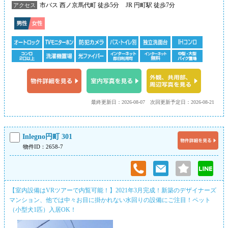
市バス 西ノ京馬代町 徒歩5分
JR 円町駅 徒歩7分
アクセス
最終更新日：2026-08-07
次回更新予定日：2026-08-21
Inlegno円町 301
物件ID：2658-7
【室内設備はVRツアーで内覧可能！】2021年3月完成！新築のデザイナーズ
マンション、他では中々お目に掛かれない水回りの設備にご注目！ペット
（小型犬1匹）入居OK！