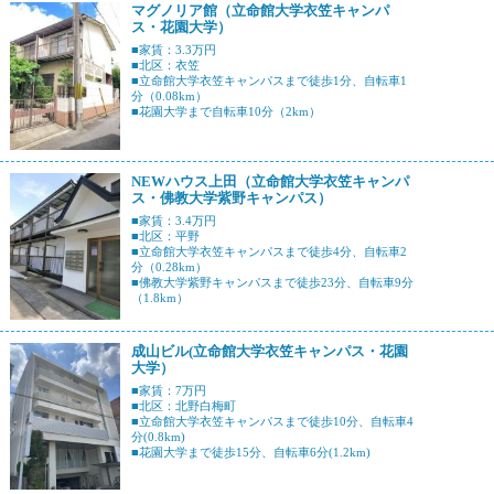
マグノリア館（立命館大学衣笠キャンパ
ス・花園大学）
■家賃：3.3万円
■北区：衣笠
■立命館大学衣笠キャンパスまで徒歩1分、自転車1
分（0.08km）
■花園大学まで自転車10分（2km）
NEWハウス上田（立命館大学衣笠キャンパ
ス・佛教大学紫野キャンパス）
■家賃：3.4万円
■北区：平野
■立命館大学衣笠キャンパスまで徒歩4分、自転車2
分（0.28km）
■佛教大学紫野キャンパスまで徒歩23分、自転車9分
（1.8km）
成山ビル(立命館大学衣笠キャンパス・花園
大学）
■家賃：7万円
■北区：北野白梅町
■立命館大学衣笠キャンパスまで徒歩10分、自転車4
分(0.8km)
■花園大学まで徒歩15分、自転車6分(1.2km)