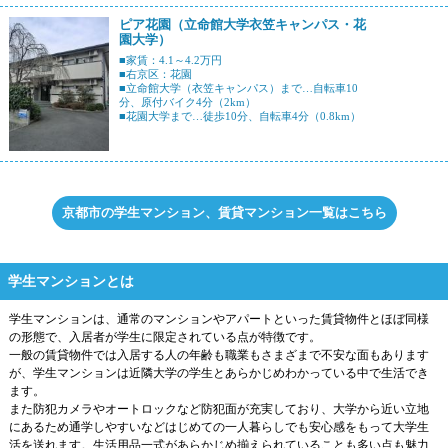
ピア花園（立命館大学衣笠キャンパス・花
園大学）
■家賃：4.1～4.2万円
■右京区：花園
■立命館大学（衣笠キャンパス）まで…自転車10
分、原付バイク4分（2km）
■花園大学まで…徒歩10分、自転車4分（0.8km）
京都市の学生マンション、賃貸マンション一覧はこちら
学生マンションとは
学生マンションは、通常のマンションやアパートといった賃貸物件とほぼ同様
の形態で、入居者が学生に限定されている点が特徴です。
一般の賃貸物件では入居する人の年齢も職業もさまざまで不安な面もあります
が、学生マンションは近隣大学の学生とあらかじめわかっている中で生活でき
ます。
また防犯カメラやオートロックなど防犯面が充実しており、大学から近い立地
にあるため通学しやすいなどはじめての一人暮らしでも安心感をもって大学生
活を送れます。生活用品一式があらかじめ揃えられていることも多い点も魅力