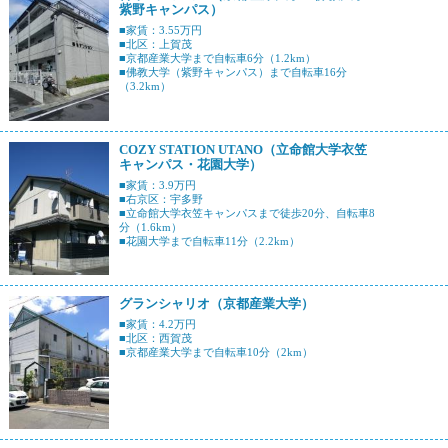
紫野キャンパス）
■家賃：3.55万円
■北区：上賀茂
■京都産業大学まで自転車6分（1.2km）
■佛教大学（紫野キャンパス）まで自転車16分
（3.2km）
COZY STATION UTANO（立命館大学衣笠
キャンパス・花園大学）
■家賃：3.9万円
■右京区：宇多野
■立命館大学衣笠キャンパスまで徒歩20分、自転車8
分（1.6km）
■花園大学まで自転車11分（2.2km）
グランシャリオ（京都産業大学）
■家賃：4.2万円
■北区：西賀茂
■京都産業大学まで自転車10分（2km）