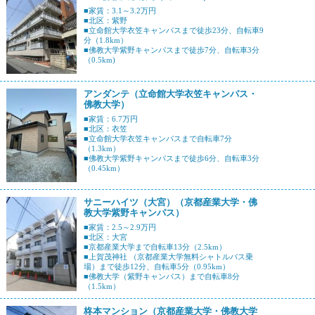
■家賃：3.1～3.2万円
■北区：紫野
■立命館大学衣笠キャンパスまで徒歩23分、自転車9
分（1.8km）
■佛教大学紫野キャンパスまで徒歩7分、自転車3分
（0.5km)
アンダンテ（立命館大学衣笠キャンパス・
佛教大学）
■家賃：6.7万円
■北区：衣笠
■立命館大学衣笠キャンパスまで自転車7分
（1.3km）
■佛教大学紫野キャンパスまで徒歩6分、自転車3分
（0.45km）
サニーハイツ（大宮）（京都産業大学・佛
教大学紫野キャンパス）
■家賃：2.5～2.9万円
■北区：大宮
■京都産業大学まで自転車13分（2.5km）
■上賀茂神社 （京都産業大学無料シャトルバス乗
場）まで徒歩12分、自転車5分（0.95km）
■佛教大学（紫野キャンパス）まで自転車8分
（1.5km）
柊本マンション（京都産業大学・佛教大学