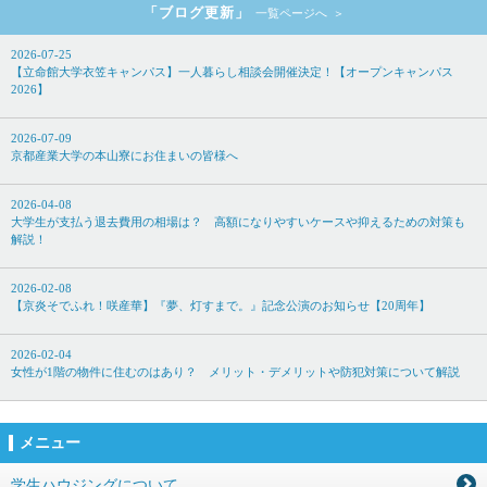
「ブログ更新」
一覧ページへ
2026-07-25
【立命館大学衣笠キャンパス】一人暮らし相談会開催決定！【オープンキャンパス
2026】
2026-07-09
京都産業大学の本山寮にお住まいの皆様へ
2026-04-08
大学生が支払う退去費用の相場は？ 高額になりやすいケースや抑えるための対策も
解説！
2026-02-08
【京炎そでふれ！咲産華】『夢、灯すまで。』記念公演のお知らせ【20周年】
2026-02-04
女性が1階の物件に住むのはあり？ メリット・デメリットや防犯対策について解説
メニュー
学生ハウジングについて