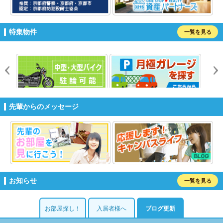
特集物件
一覧を見る
prev
n
先輩からのメッセージ
お知らせ
一覧を見る
お部屋探し！
入居者様へ
ブログ更新