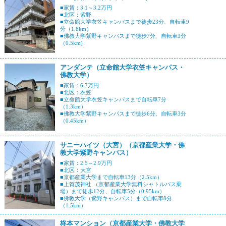
■家賃：3.1～3.2万円
■北区：紫野
■立命館大学衣笠キャンパスまで徒歩23分、自転車9
分（1.8km）
■佛教大学紫野キャンパスまで徒歩7分、自転車3分
（0.5km)
アンダンテ（立命館大学衣笠キャンパス・
佛教大学）
■家賃：6.7万円
■北区：衣笠
■立命館大学衣笠キャンパスまで自転車7分
（1.3km）
■佛教大学紫野キャンパスまで徒歩6分、自転車3分
（0.45km）
サニーハイツ（大宮）（京都産業大学・佛
教大学紫野キャンパス）
■家賃：2.5～2.9万円
■北区：大宮
■京都産業大学まで自転車13分（2.5km）
■上賀茂神社 （京都産業大学無料シャトルバス乗
場）まで徒歩12分、自転車5分（0.95km）
■佛教大学（紫野キャンパス）まで自転車8分
（1.5km）
柊本マンション（京都産業大学・佛教大学