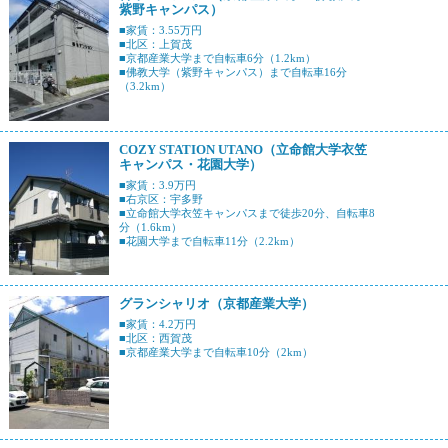
紫野キャンパス）
■家賃：3.55万円
■北区：上賀茂
■京都産業大学まで自転車6分（1.2km）
■佛教大学（紫野キャンパス）まで自転車16分
（3.2km）
COZY STATION UTANO（立命館大学衣笠
キャンパス・花園大学）
■家賃：3.9万円
■右京区：宇多野
■立命館大学衣笠キャンパスまで徒歩20分、自転車8
分（1.6km）
■花園大学まで自転車11分（2.2km）
グランシャリオ（京都産業大学）
■家賃：4.2万円
■北区：西賀茂
■京都産業大学まで自転車10分（2km）