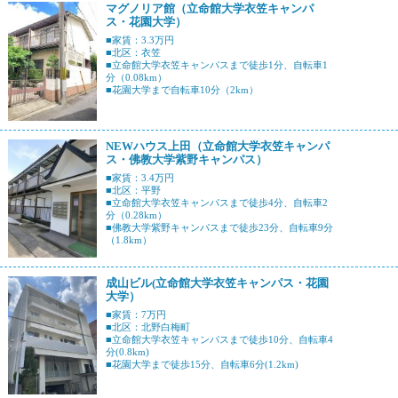
マグノリア館（立命館大学衣笠キャンパ
ス・花園大学）
■家賃：3.3万円
■北区：衣笠
■立命館大学衣笠キャンパスまで徒歩1分、自転車1
分（0.08km）
■花園大学まで自転車10分（2km）
NEWハウス上田（立命館大学衣笠キャンパ
ス・佛教大学紫野キャンパス）
■家賃：3.4万円
■北区：平野
■立命館大学衣笠キャンパスまで徒歩4分、自転車2
分（0.28km）
■佛教大学紫野キャンパスまで徒歩23分、自転車9分
（1.8km）
成山ビル(立命館大学衣笠キャンパス・花園
大学）
■家賃：7万円
■北区：北野白梅町
■立命館大学衣笠キャンパスまで徒歩10分、自転車4
分(0.8km)
■花園大学まで徒歩15分、自転車6分(1.2km)