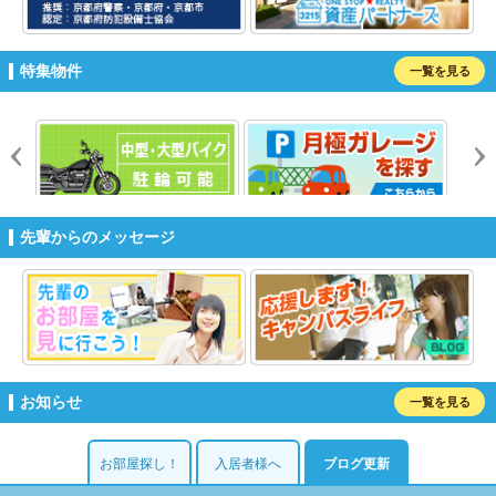
特集物件
一覧を見る
prev
n
先輩からのメッセージ
お知らせ
一覧を見る
お部屋探し！
入居者様へ
ブログ更新