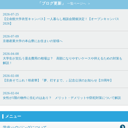
「ブログ更新」
一覧ページへ
2026-07-25
【立命館大学衣笠キャンパス】一人暮らし相談会開催決定！【オープンキャンパス
2026】
2026-07-09
京都産業大学の本山寮にお住まいの皆様へ
2026-04-08
大学生が支払う退去費用の相場は？ 高額になりやすいケースや抑えるための対策も
解説！
2026-02-08
【京炎そでふれ！咲産華】『夢、灯すまで。』記念公演のお知らせ【20周年】
2026-02-04
女性が1階の物件に住むのはあり？ メリット・デメリットや防犯対策について解説
メニュー
学生ハウジングについて