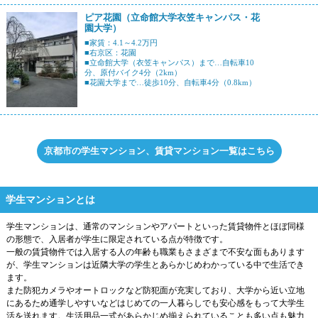
ピア花園（立命館大学衣笠キャンパス・花
園大学）
■家賃：4.1～4.2万円
■右京区：花園
■立命館大学（衣笠キャンパス）まで…自転車10
分、原付バイク4分（2km）
■花園大学まで…徒歩10分、自転車4分（0.8km）
京都市の学生マンション、賃貸マンション一覧はこちら
学生マンションとは
学生マンションは、通常のマンションやアパートといった賃貸物件とほぼ同様
の形態で、入居者が学生に限定されている点が特徴です。
一般の賃貸物件では入居する人の年齢も職業もさまざまで不安な面もあります
が、学生マンションは近隣大学の学生とあらかじめわかっている中で生活でき
ます。
また防犯カメラやオートロックなど防犯面が充実しており、大学から近い立地
にあるため通学しやすいなどはじめての一人暮らしでも安心感をもって大学生
活を送れます。生活用品一式があらかじめ揃えられていることも多い点も魅力