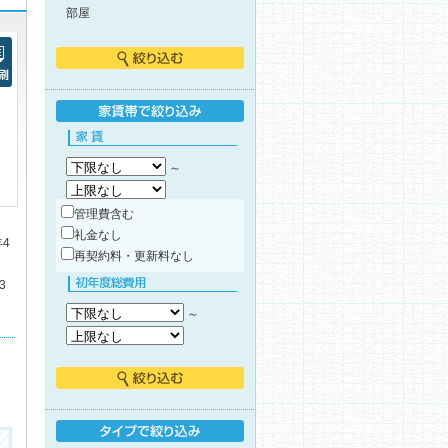
部屋
絞り込む
刷
家賃帯で絞り込み
家賃
～
管理費含む
礼金なし
年4
再契約料・更新料なし
3
初年度総費用
～
絞り込む