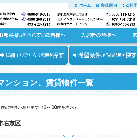
ホーム
会社案内
ご利用
入居者の皆様へ
家主の皆様へ
エリアからお部屋を探す
希望条件からお部屋を探す
マンション、賃貸物件一覧
1～10
件の物件があります（
件を表示）
市右京区