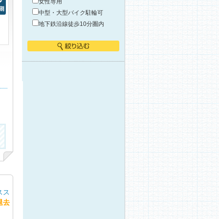
女性専用
中型・大型バイク駐輪可
刷
地下鉄沿線徒歩10分圏内
絞り込む
スス
退去