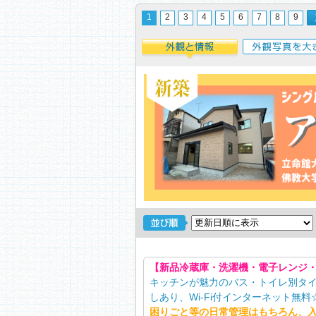
1
2
3
4
5
6
7
8
9
外観と情報
外観写真を大き
【新品冷蔵庫・洗濯機・電子レンジ
キッチンが魅力のバス・トイレ別タ
しあり、Wi-Fi付インターネット無料
困りごと等の日常管理はもちろん、