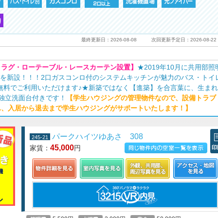
最終更新日：2026-08-08
次回更新予定日：2026-08-22
・ラグ・ローテーブル・レースカーテン設置】
★2019年10月に共用部照
BOXを新設！！！2口ガスコンロ付のシステムキッチンが魅力のバス・トイ
トは無料でご利用いただけます♪★新築ではなく【進築】を合言葉に、生ま
は独立洗面台付きです！
【学生ハウジングの管理物件なので、設備トラブ
ん、入居から退去まで学生ハウジングがサポートいたします！】
パークハイツゆあさ 308
245-21
45,000
家賃：
円
この物件の空室一覧を見る
印