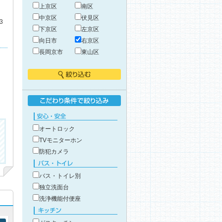
上京区
南区
中京区
伏見区
3
下京区
左京区
向日市
右京区
長岡京市
東山区
絞り込む
こだわり条件で絞り込み
安心・安全
オートロック
TVモニターホン
防犯カメラ
バス・トイレ
バス・トイレ別
独立洗面台
洗浄機能付便座
キッチン