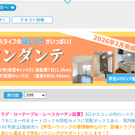
次へ
く
テキスト情報
・ラグ・ローテーブル・レースカーテン設置】
2口ガスコンロ付のシステ
イプモニター付きオートロック＆防犯カメラに宅配ボックスあり、室内
☆01号室は2面採光☆
【学生ハウジングの管理物件なので、設備トラブ
入居から退去まで学生ハウジングがサポートいたします！】