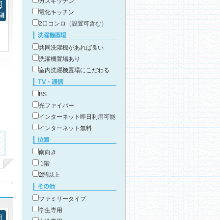
ガスキッチン
電化キッチン
2口コンロ（設置可含む）
刷
洗濯機置場
共同洗濯機があれば良い
洗濯機置場あり
室内洗濯機置場にこだわる
TV・通信
BS
光ファイバー
インターネット即日利用可能
インターネット無料
位置
南向き
1階
2階以上
その他
ファミリータイプ
学生専用