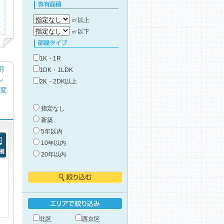
タイプで絞り込み
専有面積
㎡以上
㎡以下
部屋タイプ
1K・1R
明
1DK・1LDK
レ
2K・2DK以上
れ変
築年数
指定なし
新築
5年以内
10年以内
20年以内
刷
絞り込む
エリアで絞り込み
北区
西京区