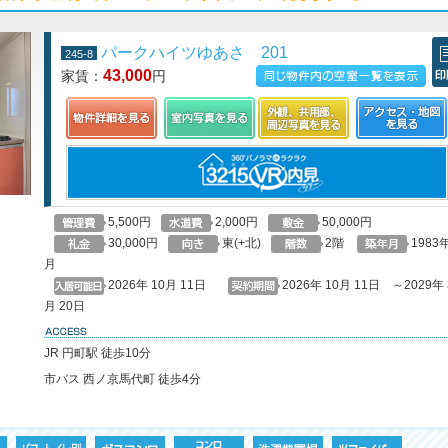
パークハイツゆあさ 201
245-8
43,000
家賃：
円
この物件の空室一覧を見る
印
5,500円
2,000円
50,000円
30,000円
東(+北)
2階
1983
月
2026年 10月 11日
2026年 10月 11日 ～2029年 
月 20日
access
JR 円町駅 徒歩10分
市バス 西ノ京馬代町 徒歩4分