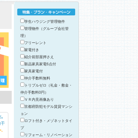
特集・プラン・キャンペーン
学生ハウジング管理物件
管理物件（グループ会社管
理）
フリーレント
家電付き
紹介前部屋押さえ
新品家具家電6点付
家具家電付
仲介手数料無料
トリプルゼロ（礼金・敷金・
仲介手数料0円）
ＶＲ内見画像あり
京都府防犯モデル賃貸マンシ
ョン
ム
ロフト付き・メゾネットタイ
物干
プ
ル、
リフォーム・リノベーション