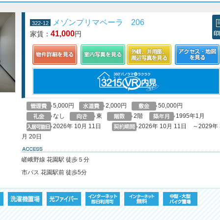
メゾンプリマベーラ 206
322-12
41,000
家賃：
円
印
5,000円
2,000円
50,000円
なし
東
2階
1995年1月
2026年 10月 11日
2026年 10月 11日 ～2029年 
月 20日
access
嵯峨野線 花園駅 徒歩５分
市バス 花園駅前 徒歩5分