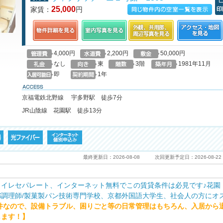
25,000
家賃：
円
この物件の空室一覧を見る
印
4,000円
2,200円
50,000円
なし
東
3階
1981年11月
即
1年
access
京福電鉄北野線 宇多野駅 徒歩7分
JR山陰線 花園駅 徒歩13分
最終更新日：2026-08-08
次回更新予定日：2026-08-22
イレセパレート、インターネット無料でこの賃貸条件は必見です♪花園
調理師/製菓製パン技術専門学校、京都外国語大学生、社会人の方にオ
件なので、設備トラブル、困りごと等の日常管理はもちろん、入居から
します！】