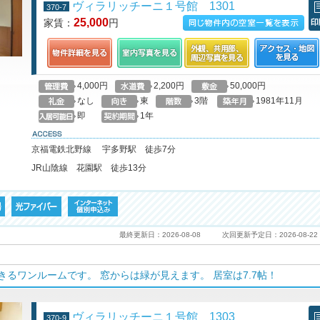
ヴィラリッチーニ１号館 1301
370-7
25,000
家賃：
円
この物件の空室一覧を見る
印
4,000円
2,200円
50,000円
なし
東
3階
1981年11月
即
1年
access
京福電鉄北野線 宇多野駅 徒歩7分
JR山陰線 花園駅 徒歩13分
最終更新日：2026-08-08
次回更新予定日：2026-08-22
るワンルームです。 窓からは緑が見えます。 居室は7.7帖！
ヴィラリッチーニ１号館 1303
370-9