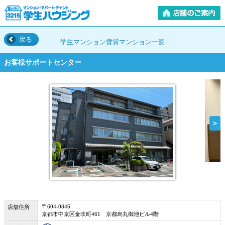
戻る
学生マンション賃貸マンション一覧
お客様サポートセンター
＞
〒604-0846
店舗住所
京都市中京区金吹町461 京都烏丸御池ビル4階