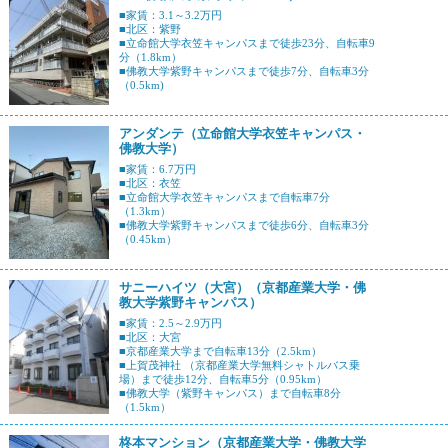
■家賃：3.1～3.2万円
■北区：紫野
■立命館大学衣笠キャンパスまで徒歩23分、自転車9
分（1.8km）
■佛教大学紫野キャンパスまで徒歩7分、自転車3分
（0.5km)
アンダンテ（立命館大学衣笠キャンパス・
佛教大学）
■家賃：6.7万円
■北区：衣笠
■立命館大学衣笠キャンパスまで自転車7分
（1.3km）
■佛教大学紫野キャンパスまで徒歩6分、自転車3分
（0.45km）
サニーハイツ（大宮）（京都産業大学・佛
教大学紫野キャンパス）
■家賃：2.5～2.9万円
■北区：大宮
■京都産業大学まで自転車13分（2.5km）
■上賀茂神社 （京都産業大学無料シャトルバス乗
場）まで徒歩12分、自転車5分（0.95km）
■佛教大学（紫野キャンパス）まで自転車8分
（1.5km）
柊本マンション（京都産業大学・佛教大学