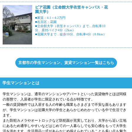
ピア花園（立命館大学衣笠キャンパス・花
園大学）
■家賃：4.1～4.2万円
■右京区：花園
■立命館大学（衣笠キャンパス）まで…自転車10
分、原付バイク4分（2km）
■花園大学まで…徒歩10分、自転車4分（0.8km）
京都市の学生マンション、賃貸マンション一覧はこちら
学生マンションとは
学生マンションは、通常のマンションやアパートといった賃貸物件とほぼ同様
の形態で、入居者が学生に限定されている点が特徴です。
一般の賃貸物件では入居する人の年齢も職業もさまざまで不安な面もあります
が、学生マンションは近隣大学の学生とあらかじめわかっている中で生活でき
ます。
また防犯カメラやオートロックなど防犯面が充実しており、大学から近い立地
にあるため通学しやすいなどはじめての一人暮らしでも安心感をもって大学生
活を送れます。生活用品一式があらかじめ揃えられていることも多い点も魅力