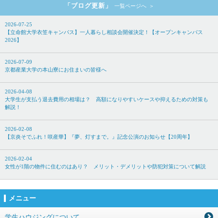
「ブログ更新」
一覧ページへ
2026-07-25
【立命館大学衣笠キャンパス】一人暮らし相談会開催決定！【オープンキャンパス
2026】
2026-07-09
京都産業大学の本山寮にお住まいの皆様へ
2026-04-08
大学生が支払う退去費用の相場は？ 高額になりやすいケースや抑えるための対策も
解説！
2026-02-08
【京炎そでふれ！咲産華】『夢、灯すまで。』記念公演のお知らせ【20周年】
2026-02-04
女性が1階の物件に住むのはあり？ メリット・デメリットや防犯対策について解説
メニュー
学生ハウジングについて