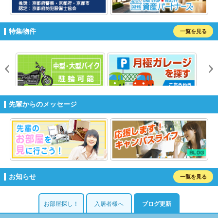
特集物件
一覧を見る
prev
n
先輩からのメッセージ
お知らせ
一覧を見る
お部屋探し！
入居者様へ
ブログ更新