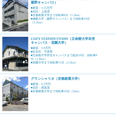
紫野キャンパス）
■家賃：3.55万円
■北区：上賀茂
■京都産業大学まで自転車6分（1.2km）
■佛教大学（紫野キャンパス）まで自転車16分
（3.2km）
COZY STATION UTANO（立命館大学衣笠
キャンパス・花園大学）
■家賃：3.9万円
■右京区：宇多野
■立命館大学衣笠キャンパスまで徒歩20分、自転車8
分（1.6km）
■花園大学まで自転車11分（2.2km）
グランシャリオ（京都産業大学）
■家賃：4.2万円
■北区：西賀茂
■京都産業大学まで自転車10分（2km）