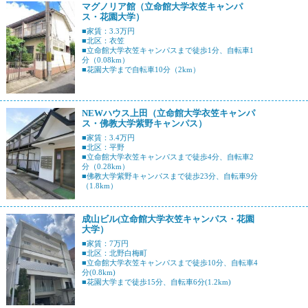
マグノリア館（立命館大学衣笠キャンパ
ス・花園大学）
■家賃：3.3万円
■北区：衣笠
■立命館大学衣笠キャンパスまで徒歩1分、自転車1
分（0.08km）
■花園大学まで自転車10分（2km）
NEWハウス上田（立命館大学衣笠キャンパ
ス・佛教大学紫野キャンパス）
■家賃：3.4万円
■北区：平野
■立命館大学衣笠キャンパスまで徒歩4分、自転車2
分（0.28km）
■佛教大学紫野キャンパスまで徒歩23分、自転車9分
（1.8km）
成山ビル(立命館大学衣笠キャンパス・花園
大学）
■家賃：7万円
■北区：北野白梅町
■立命館大学衣笠キャンパスまで徒歩10分、自転車4
分(0.8km)
■花園大学まで徒歩15分、自転車6分(1.2km)