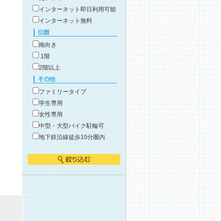
インターネット即日利用可能
インターネット無料
位置
南向き
1階
2階以上
その他
ファミリータイプ
学生専用
女性専用
中型・大型バイク駐輪可
地下鉄沿線徒歩10分圏内
絞り込む