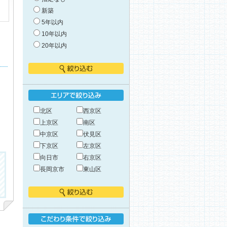
新築
5年以内
10年以内
20年以内
絞り込む
エリアで絞り込み
北区
西京区
上京区
南区
中京区
伏見区
下京区
左京区
向日市
右京区
長岡京市
東山区
絞り込む