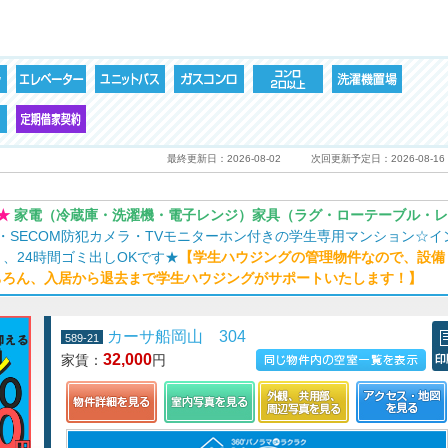
最終更新日：2026-08-02
次回更新予定日：2026-08-16
★
家電（冷蔵庫・洗濯機・電子レンジ）家具（ラグ・ローテーブル・レ
・SECOM防犯カメラ・TVモニターホン付きの学生専用マンション☆イ
、24時間ゴミ出しOKです★
【学生ハウジングの管理物件なので、設備
ちろん、入居から退去まで学生ハウジングがサポートいたします！】
カーサ船岡山 304
589-21
32,000
家賃：
円
この物件の空室一覧を見る
印