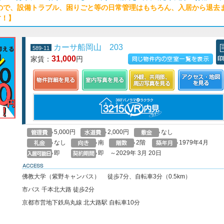
ので、設備トラブル、困りごと等の日常管理はもちろん、入居から退去
す！】
カーサ船岡山 203
589-11
31,000
家賃：
円
この物件の空室一覧を見る
印
5,000円
2,000円
なし
なし
南
2階
1979年4月
即
即 ～2029年 3月 20日
access
佛教大学（紫野キャンパス） 徒歩7分、自転車3分（0.5km）
市バス 千本北大路 徒歩2分
京都市営地下鉄烏丸線 北大路駅 自転車10分