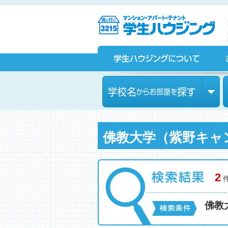
京都の学生マンション、賃貸マンションをお探しなら学生ハウ
ジングへ！
学生ハウジングについて
お部屋探しをされている皆様へ
学校名からお部屋を探す
佛教大学（紫野キャ
2
佛教