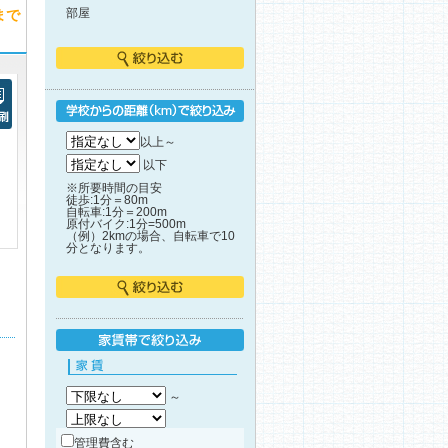
まで
部屋
絞り込む
刷
学校からの距離で絞り込み
以上～
以下
※所要時間の目安
徒歩:1分＝80m
自転車:1分＝200m
原付バイク:1分=500m
（例）2kmの場合、自転車で10
分となります。
絞り込む
家賃帯で絞り込み
家賃
～
管理費含む