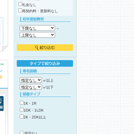
礼金なし
再契約料・更新料なし
初年度総費用
～
絞り込む
ー
ン
タイプで絞り込み
ト
専有面積
㎡以上
㎡以下
部屋タイプ
1K・1R
1DK・1LDK
刷
2K・2DK以上
築年数
指定なし