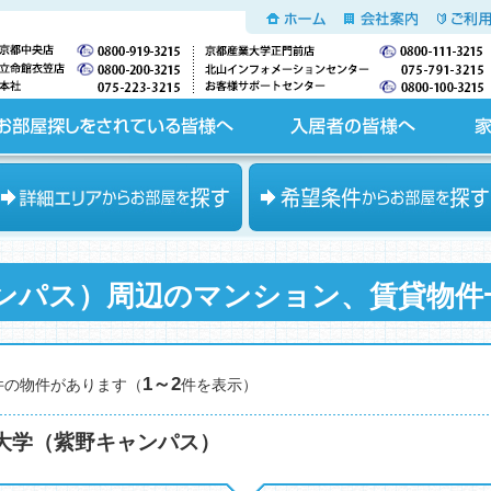
ホーム
会社案内
ご利用
入居者の皆様へ
家主の皆様へ
エリアからお部屋を探す
希望条件からお部屋を探す
ンパス）周辺のマンション、賃貸物件
1～2
件の物件があります（
件を表示）
大学（紫野キャンパス）