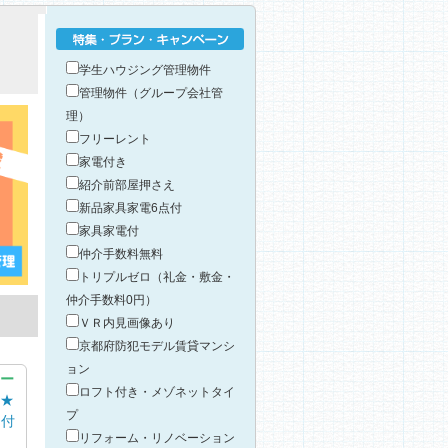
特集・プラン・キャンペーン
学生ハウジング管理物件
管理物件（グループ会社管
理）
フリーレント
家電付き
紹介前部屋押さえ
新品家具家電6点付
家具家電付
仲介手数料無料
トリプルゼロ（礼金・敷金・
仲介手数料0円）
ＶＲ内見画像あり
京都府防犯モデル賃貸マンシ
ョン
ー
ロフト付き・メゾネットタイ
★
プ
ン付
リフォーム・リノベーション