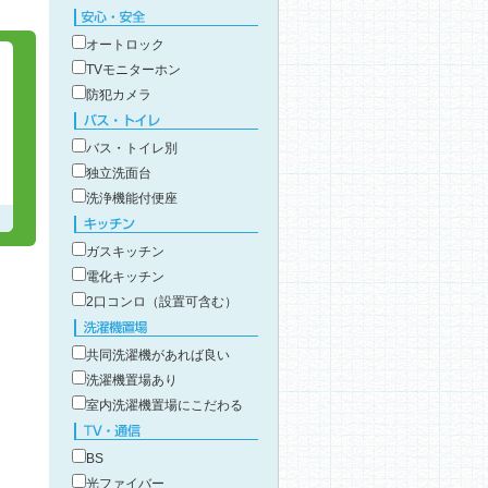
こだわり条件で絞り込み
安心・安全
オートロック
TVモニターホン
防犯カメラ
バス・トイレ
バス・トイレ別
独立洗面台
洗浄機能付便座
キッチン
ガスキッチン
電化キッチン
2口コンロ（設置可含む）
洗濯機置場
共同洗濯機があれば良い
洗濯機置場あり
室内洗濯機置場にこだわる
TV・通信
BS
光ファイバー