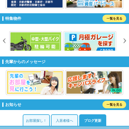
特集物件
一覧を見る
prev
n
先輩からのメッセージ
お知らせ
一覧を見る
お部屋探し！
入居者様へ
ブログ更新