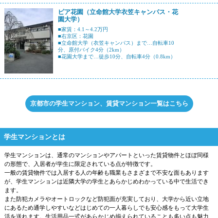
ピア花園（立命館大学衣笠キャンパス・花
園大学）
■家賃：4.1～4.2万円
■右京区：花園
■立命館大学（衣笠キャンパス）まで…自転車10
分、原付バイク4分（2km）
■花園大学まで…徒歩10分、自転車4分（0.8km）
京都市の学生マンション、賃貸マンション一覧はこちら
学生マンションとは
学生マンションは、通常のマンションやアパートといった賃貸物件とほぼ同様
の形態で、入居者が学生に限定されている点が特徴です。
一般の賃貸物件では入居する人の年齢も職業もさまざまで不安な面もあります
が、学生マンションは近隣大学の学生とあらかじめわかっている中で生活でき
ます。
また防犯カメラやオートロックなど防犯面が充実しており、大学から近い立地
にあるため通学しやすいなどはじめての一人暮らしでも安心感をもって大学生
活を送れます。生活用品一式があらかじめ揃えられていることも多い点も魅力