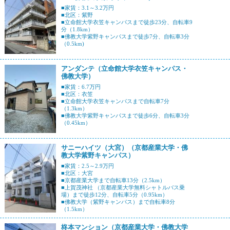
■家賃：3.1～3.2万円
■北区：紫野
■立命館大学衣笠キャンパスまで徒歩23分、自転車9
分（1.8km）
■佛教大学紫野キャンパスまで徒歩7分、自転車3分
（0.5km)
アンダンテ（立命館大学衣笠キャンパス・
佛教大学）
■家賃：6.7万円
■北区：衣笠
■立命館大学衣笠キャンパスまで自転車7分
（1.3km）
■佛教大学紫野キャンパスまで徒歩6分、自転車3分
（0.45km）
サニーハイツ（大宮）（京都産業大学・佛
教大学紫野キャンパス）
■家賃：2.5～2.9万円
■北区：大宮
■京都産業大学まで自転車13分（2.5km）
■上賀茂神社 （京都産業大学無料シャトルバス乗
場）まで徒歩12分、自転車5分（0.95km）
■佛教大学（紫野キャンパス）まで自転車8分
（1.5km）
柊本マンション（京都産業大学・佛教大学