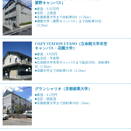
紫野キャンパス）
■家賃：3.55万円
■北区：上賀茂
■京都産業大学まで自転車6分（1.2km）
■佛教大学（紫野キャンパス）まで自転車16分
（3.2km）
COZY STATION UTANO（立命館大学衣笠
キャンパス・花園大学）
■家賃：3.9万円
■右京区：宇多野
■立命館大学衣笠キャンパスまで徒歩20分、自転車8
分（1.6km）
■花園大学まで自転車11分（2.2km）
グランシャリオ（京都産業大学）
■家賃：4.2万円
■北区：西賀茂
■京都産業大学まで自転車10分（2km）