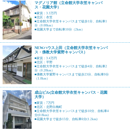
マグノリア館（立命館大学衣笠キャンパ
ス・花園大学）
■家賃：3.3万円
■北区：衣笠
■立命館大学衣笠キャンパスまで徒歩1分、自転車1
分（0.08km）
■花園大学まで自転車10分（2km）
NEWハウス上田（立命館大学衣笠キャンパ
ス・佛教大学紫野キャンパス）
■家賃：3.4万円
■北区：平野
■立命館大学衣笠キャンパスまで徒歩4分、自転車2
分（0.28km）
■佛教大学紫野キャンパスまで徒歩23分、自転車9分
（1.8km）
成山ビル(立命館大学衣笠キャンパス・花園
大学）
■家賃：7万円
■北区：北野白梅町
■立命館大学衣笠キャンパスまで徒歩10分、自転車4
分(0.8km)
■花園大学まで徒歩15分、自転車6分(1.2km)