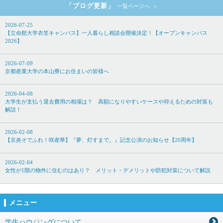
「ブログ更新」
一覧ページへ
2026-07-25
【立命館大学衣笠キャンパス】一人暮らし相談会開催決定！【オープンキャンパス
2026】
2026-07-09
京都産業大学の本山寮にお住まいの皆様へ
2026-04-08
大学生が支払う退去費用の相場は？ 高額になりやすいケースや抑えるための対策も
解説！
2026-02-08
【京炎そでふれ！咲産華】『夢、灯すまで。』記念公演のお知らせ【20周年】
2026-02-04
女性が1階の物件に住むのはあり？ メリット・デメリットや防犯対策について解説
メニュー
学生ハウジングについて