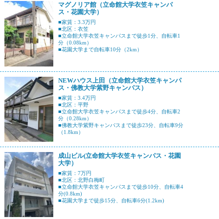
マグノリア館（立命館大学衣笠キャンパ
ス・花園大学）
■家賃：3.3万円
■北区：衣笠
■立命館大学衣笠キャンパスまで徒歩1分、自転車1
分（0.08km）
■花園大学まで自転車10分（2km）
NEWハウス上田（立命館大学衣笠キャンパ
ス・佛教大学紫野キャンパス）
■家賃：3.4万円
■北区：平野
■立命館大学衣笠キャンパスまで徒歩4分、自転車2
分（0.28km）
■佛教大学紫野キャンパスまで徒歩23分、自転車9分
（1.8km）
成山ビル(立命館大学衣笠キャンパス・花園
大学）
■家賃：7万円
■北区：北野白梅町
■立命館大学衣笠キャンパスまで徒歩10分、自転車4
分(0.8km)
■花園大学まで徒歩15分、自転車6分(1.2km)