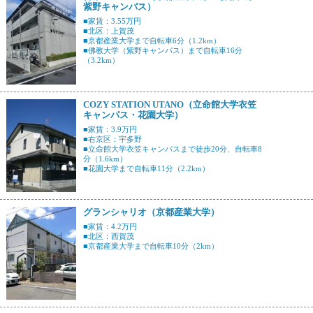
紫野キャンパス）
■家賃：3.55万円
■北区：上賀茂
■京都産業大学まで自転車6分（1.2km）
■佛教大学（紫野キャンパス）まで自転車16分
（3.2km）
COZY STATION UTANO（立命館大学衣笠
キャンパス・花園大学）
■家賃：3.9万円
■右京区：宇多野
■立命館大学衣笠キャンパスまで徒歩20分、自転車8
分（1.6km）
■花園大学まで自転車11分（2.2km）
グランシャリオ（京都産業大学）
■家賃：4.2万円
■北区：西賀茂
■京都産業大学まで自転車10分（2km）