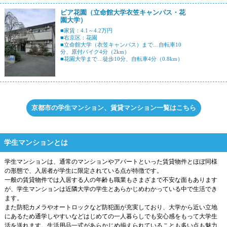
ピア花園（立命館大学衣笠キャンパス・花
園大学）
■家賃：4.1～4.2万円
■右京区：花園
■立命館大学（衣笠キャンパス）まで…自転車10
分、原付バイク4分（2km）
■花園大学まで…徒歩10分、自転車4分（0.8km）
京都市の学生マンション、賃貸マンション一覧はこちら
学生マンションとは
学生マンションは、通常のマンションやアパートといった賃貸物件とほぼ同様
の形態で、入居者が学生に限定されている点が特徴です。
一般の賃貸物件では入居する人の年齢も職業もさまざまで不安な面もあります
が、学生マンションは近隣大学の学生とあらかじめわかっている中で生活でき
ます。
また防犯カメラやオートロックなど防犯面が充実しており、大学から近い立地
にあるため通学しやすいなどはじめての一人暮らしでも安心感をもって大学生
活を送れます。生活用品一式があらかじめ揃えられていることも多い点も魅力