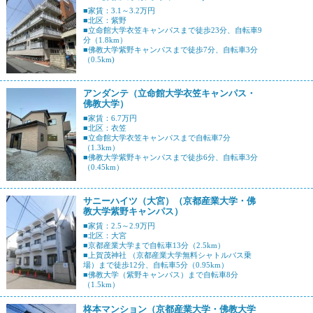
■家賃：3.1～3.2万円
■北区：紫野
■立命館大学衣笠キャンパスまで徒歩23分、自転車9
分（1.8km）
■佛教大学紫野キャンパスまで徒歩7分、自転車3分
（0.5km)
アンダンテ（立命館大学衣笠キャンパス・
佛教大学）
■家賃：6.7万円
■北区：衣笠
■立命館大学衣笠キャンパスまで自転車7分
（1.3km）
■佛教大学紫野キャンパスまで徒歩6分、自転車3分
（0.45km）
サニーハイツ（大宮）（京都産業大学・佛
教大学紫野キャンパス）
■家賃：2.5～2.9万円
■北区：大宮
■京都産業大学まで自転車13分（2.5km）
■上賀茂神社 （京都産業大学無料シャトルバス乗
場）まで徒歩12分、自転車5分（0.95km）
■佛教大学（紫野キャンパス）まで自転車8分
（1.5km）
柊本マンション（京都産業大学・佛教大学