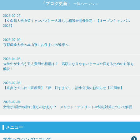
「ブログ更新」
一覧ページへ
2026-07-25
【立命館大学衣笠キャンパス】一人暮らし相談会開催決定！【オープンキャンパス
2026】
2026-07-09
京都産業大学の本山寮にお住まいの皆様へ
2026-04-08
大学生が支払う退去費用の相場は？ 高額になりやすいケースや抑えるための対策も
解説！
2026-02-08
【京炎そでふれ！咲産華】『夢、灯すまで。』記念公演のお知らせ【20周年】
2026-02-04
女性が1階の物件に住むのはあり？ メリット・デメリットや防犯対策について解説
メニュー
学生ハウジングについて