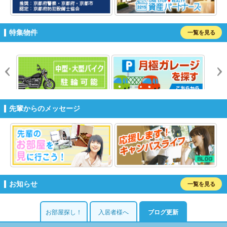
特集物件
一覧を見る
prev
n
先輩からのメッセージ
お知らせ
一覧を見る
お部屋探し！
入居者様へ
ブログ更新