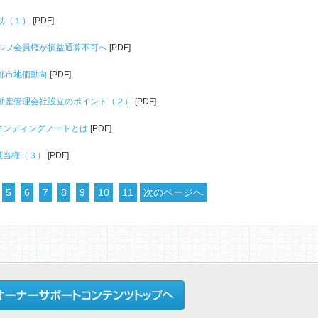
 時効（１）
[PDF]
2 ゴルフ会員権が損益通算不可へ
[PDF]
 京都市地価動向
[PDF]
0 不動産管理会社設立のポイント（２）
[PDF]
9 エンディングノートとは
[PDF]
 抵当権（３）
[PDF]
5
6
7
8
9
10
11
次のページへ