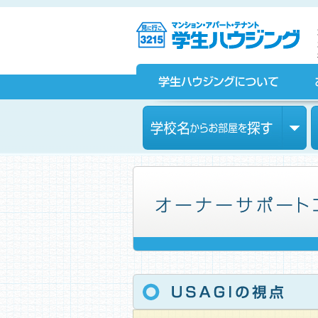
京都の学生マンション、賃貸マンションをお探しなら学生ハウ
ジングへ！
学生ハウジングについて
お部屋探しをされている皆様へ
学校名からお部屋を探す
家主の皆様への有益情報