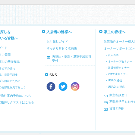
探しを
入居者の皆様へ
家主の皆様へ
いる皆様へ
お引越しガイド
賃貸物件オーナー様大
ガイド
すっきり片付く収納術
オーナーサポートコン
るご質問
百人百色
再契約・更新・退室手続回答
受付
探しの基礎知識
オーナーズセミナー
賃貸管理セミナー
居までの流れ
PM管理セミナー
識！賃貸用語集
SNS
USAGI通信
ブル回避のために
USAGIの視点
のお部屋を見てみよう
家主相談窓口
貸物件案内予約はこちら
不動産活用をお考
貸物件リクエストはこちら
賃貸110番