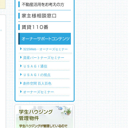
賃貸物件オーナー様大募集！
不動産活用をお考えの方
家主様相談窓口
賃貸110番
オーナーサポートコンテンツ
3215Web・オーナーズセミナー
資産パートナーズセミナー
ＵＳＡＧＩ通信
ＵＳＡＧＩの視点
創作空間 百人百色
オーナーズセミナー