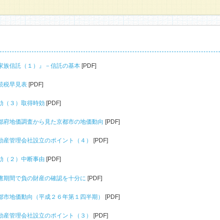
2 『家族信託（１）』－信託の基本
[PDF]
 相続税早見表
[PDF]
 時効（３）取得時効
[PDF]
9 京都府地価調査から見た京都市の地価動向
[PDF]
8 不動産管理会社設立のポイント（４）
[PDF]
 時効（２）中断事由
[PDF]
6 熟慮期間で負の財産の確認を十分に
[PDF]
5 京都市地価動向（平成２６年第１四半期）
[PDF]
4 不動産管理会社設立のポイント（３）
[PDF]