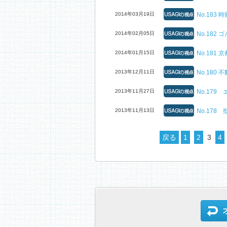
2014年03月19日
No.183
2014年02月05日
No.18
2014年01月15日
No.181
2013年12月11日
No.18
2013年11月27日
No.17
2013年11月13日
No.178
戻る
1
2
3
4
オーナーサポートコンテンツのトップへ戻る