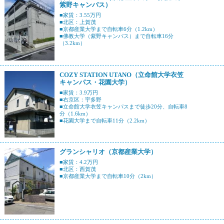
紫野キャンパス）
■家賃：3.55万円
■北区：上賀茂
■京都産業大学まで自転車6分（1.2km）
■佛教大学（紫野キャンパス）まで自転車16分
（3.2km）
COZY STATION UTANO（立命館大学衣笠
キャンパス・花園大学）
■家賃：3.9万円
■右京区：宇多野
■立命館大学衣笠キャンパスまで徒歩20分、自転車8
分（1.6km）
■花園大学まで自転車11分（2.2km）
グランシャリオ（京都産業大学）
■家賃：4.2万円
■北区：西賀茂
■京都産業大学まで自転車10分（2km）