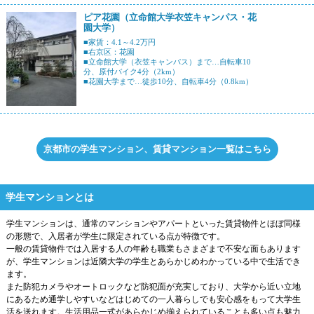
ピア花園（立命館大学衣笠キャンパス・花
園大学）
■家賃：4.1～4.2万円
■右京区：花園
■立命館大学（衣笠キャンパス）まで…自転車10
分、原付バイク4分（2km）
■花園大学まで…徒歩10分、自転車4分（0.8km）
京都市の学生マンション、賃貸マンション一覧はこちら
学生マンションとは
学生マンションは、通常のマンションやアパートといった賃貸物件とほぼ同様
の形態で、入居者が学生に限定されている点が特徴です。
一般の賃貸物件では入居する人の年齢も職業もさまざまで不安な面もあります
が、学生マンションは近隣大学の学生とあらかじめわかっている中で生活でき
ます。
また防犯カメラやオートロックなど防犯面が充実しており、大学から近い立地
にあるため通学しやすいなどはじめての一人暮らしでも安心感をもって大学生
活を送れます。生活用品一式があらかじめ揃えられていることも多い点も魅力