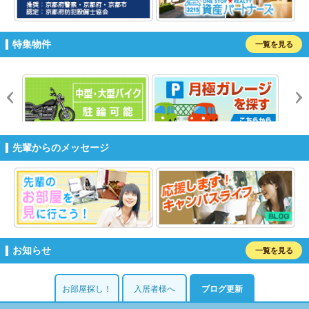
特集物件
一覧を見る
prev
n
先輩からのメッセージ
お知らせ
一覧を見る
お部屋探し！
入居者様へ
ブログ更新