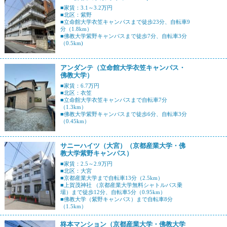
■家賃：3.1～3.2万円
■北区：紫野
■立命館大学衣笠キャンパスまで徒歩23分、自転車9
分（1.8km）
■佛教大学紫野キャンパスまで徒歩7分、自転車3分
（0.5km)
アンダンテ（立命館大学衣笠キャンパス・
佛教大学）
■家賃：6.7万円
■北区：衣笠
■立命館大学衣笠キャンパスまで自転車7分
（1.3km）
■佛教大学紫野キャンパスまで徒歩6分、自転車3分
（0.45km）
サニーハイツ（大宮）（京都産業大学・佛
教大学紫野キャンパス）
■家賃：2.5～2.9万円
■北区：大宮
■京都産業大学まで自転車13分（2.5km）
■上賀茂神社 （京都産業大学無料シャトルバス乗
場）まで徒歩12分、自転車5分（0.95km）
■佛教大学（紫野キャンパス）まで自転車8分
（1.5km）
柊本マンション（京都産業大学・佛教大学