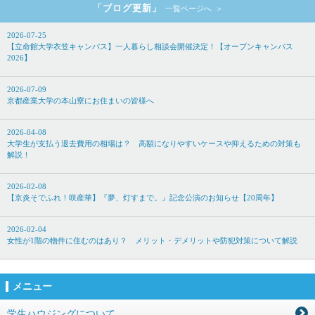
「ブログ更新」
一覧ページへ
2026-07-25
【立命館大学衣笠キャンパス】一人暮らし相談会開催決定！【オープンキャンパス
2026】
2026-07-09
京都産業大学の本山寮にお住まいの皆様へ
2026-04-08
大学生が支払う退去費用の相場は？ 高額になりやすいケースや抑えるための対策も
解説！
2026-02-08
【京炎そでふれ！咲産華】『夢、灯すまで。』記念公演のお知らせ【20周年】
2026-02-04
女性が1階の物件に住むのはあり？ メリット・デメリットや防犯対策について解説
メニュー
学生ハウジングについて