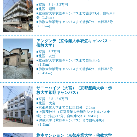
■家賃：3.1～3.2万円
■北区：紫野
■立命館大学衣笠キャンパスまで徒歩23分、自転車9
分（1.8km）
■佛教大学紫野キャンパスまで徒歩7分、自転車3分
（0.5km)
アンダンテ（立命館大学衣笠キャンパス・
佛教大学）
■家賃：6.7万円
■北区：衣笠
■立命館大学衣笠キャンパスまで自転車7分
（1.3km）
■佛教大学紫野キャンパスまで徒歩6分、自転車3分
（0.45km）
サニーハイツ（大宮）（京都産業大学・佛
教大学紫野キャンパス）
■家賃：2.5～2.9万円
■北区：大宮
■京都産業大学まで自転車13分（2.5km）
■上賀茂神社 （京都産業大学無料シャトルバス乗
場）まで徒歩12分、自転車5分（0.95km）
■佛教大学（紫野キャンパス）まで自転車8分
（1.5km）
柊本マンション（京都産業大学・佛教大学