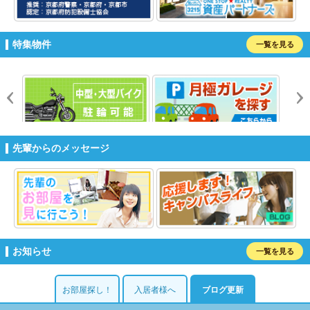
特集物件
一覧を見る
prev
n
先輩からのメッセージ
お知らせ
一覧を見る
お部屋探し！
入居者様へ
ブログ更新