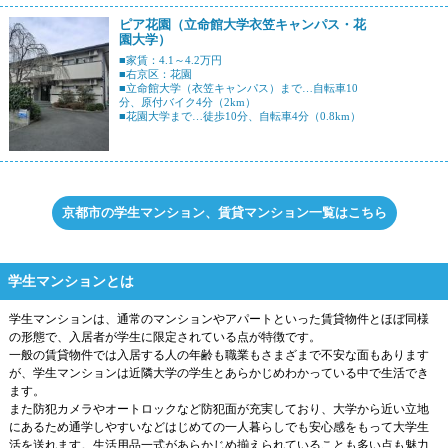
ピア花園（立命館大学衣笠キャンパス・花
園大学）
■家賃：4.1～4.2万円
■右京区：花園
■立命館大学（衣笠キャンパス）まで…自転車10
分、原付バイク4分（2km）
■花園大学まで…徒歩10分、自転車4分（0.8km）
京都市の学生マンション、賃貸マンション一覧はこちら
学生マンションとは
学生マンションは、通常のマンションやアパートといった賃貸物件とほぼ同様
の形態で、入居者が学生に限定されている点が特徴です。
一般の賃貸物件では入居する人の年齢も職業もさまざまで不安な面もあります
が、学生マンションは近隣大学の学生とあらかじめわかっている中で生活でき
ます。
また防犯カメラやオートロックなど防犯面が充実しており、大学から近い立地
にあるため通学しやすいなどはじめての一人暮らしでも安心感をもって大学生
活を送れます。生活用品一式があらかじめ揃えられていることも多い点も魅力