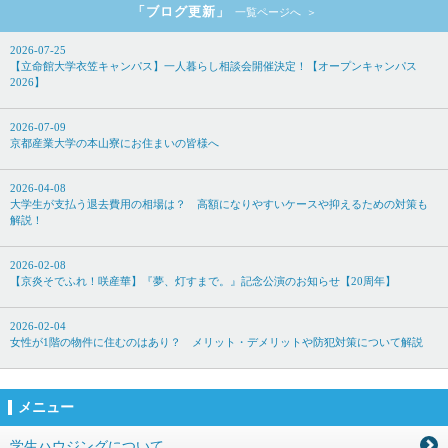
「ブログ更新」
一覧ページへ
2026-07-25
【立命館大学衣笠キャンパス】一人暮らし相談会開催決定！【オープンキャンパス
2026】
2026-07-09
京都産業大学の本山寮にお住まいの皆様へ
2026-04-08
大学生が支払う退去費用の相場は？ 高額になりやすいケースや抑えるための対策も
解説！
2026-02-08
【京炎そでふれ！咲産華】『夢、灯すまで。』記念公演のお知らせ【20周年】
2026-02-04
女性が1階の物件に住むのはあり？ メリット・デメリットや防犯対策について解説
メニュー
学生ハウジングについて