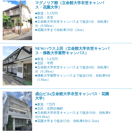
マグノリア館（立命館大学衣笠キャンパ
ス・花園大学）
■家賃：3.3万円
■北区：衣笠
■立命館大学衣笠キャンパスまで徒歩1分、自転車1
分（0.08km）
■花園大学まで自転車10分（2km）
NEWハウス上田（立命館大学衣笠キャンパ
ス・佛教大学紫野キャンパス）
■家賃：3.4万円
■北区：平野
■立命館大学衣笠キャンパスまで徒歩4分、自転車2
分（0.28km）
■佛教大学紫野キャンパスまで徒歩23分、自転車9分
（1.8km）
成山ビル(立命館大学衣笠キャンパス・花園
大学）
■家賃：7万円
■北区：北野白梅町
■立命館大学衣笠キャンパスまで徒歩10分、自転車4
分(0.8km)
■花園大学まで徒歩15分、自転車6分(1.2km)