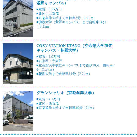
紫野キャンパス）
■家賃：3.55万円
■北区：上賀茂
■京都産業大学まで自転車6分（1.2km）
■佛教大学（紫野キャンパス）まで自転車16分
（3.2km）
COZY STATION UTANO（立命館大学衣笠
キャンパス・花園大学）
■家賃：3.9万円
■右京区：宇多野
■立命館大学衣笠キャンパスまで徒歩20分、自転車8
分（1.6km）
■花園大学まで自転車11分（2.2km）
グランシャリオ（京都産業大学）
■家賃：4.2万円
■北区：西賀茂
■京都産業大学まで自転車10分（2km）