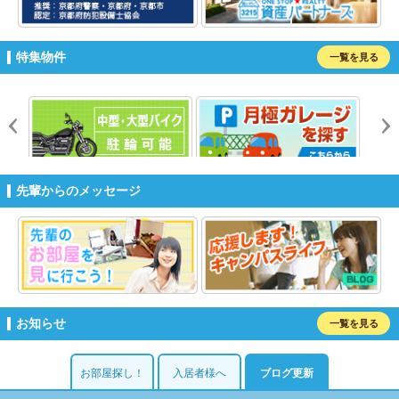
特集物件
一覧を見る
prev
n
先輩からのメッセージ
お知らせ
一覧を見る
お部屋探し！
入居者様へ
ブログ更新