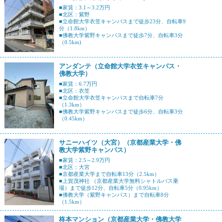
■家賃：3.1～3.2万円
■北区：紫野
■立命館大学衣笠キャンパスまで徒歩23分、自転車9
分（1.8km）
■佛教大学紫野キャンパスまで徒歩7分、自転車3分
（0.5km)
アンダンテ（立命館大学衣笠キャンパス・
佛教大学）
■家賃：6.7万円
■北区：衣笠
■立命館大学衣笠キャンパスまで自転車7分
（1.3km）
■佛教大学紫野キャンパスまで徒歩6分、自転車3分
（0.45km）
サニーハイツ（大宮）（京都産業大学・佛
教大学紫野キャンパス）
■家賃：2.5～2.9万円
■北区：大宮
■京都産業大学まで自転車13分（2.5km）
■上賀茂神社 （京都産業大学無料シャトルバス乗
場）まで徒歩12分、自転車5分（0.95km）
■佛教大学（紫野キャンパス）まで自転車8分
（1.5km）
柊本マンション（京都産業大学・佛教大学