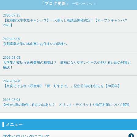
「ブログ更新」
一覧ページへ
2026-07-25
【立命館大学衣笠キャンパス】一人暮らし相談会開催決定！【オープンキャンパス
2026】
2026-07-09
京都産業大学の本山寮にお住まいの皆様へ
2026-04-08
大学生が支払う退去費用の相場は？ 高額になりやすいケースや抑えるための対策も
解説！
2026-02-08
【京炎そでふれ！咲産華】『夢、灯すまで。』記念公演のお知らせ【20周年】
2026-02-04
女性が1階の物件に住むのはあり？ メリット・デメリットや防犯対策について解説
メニュー
学生ハウジングについて