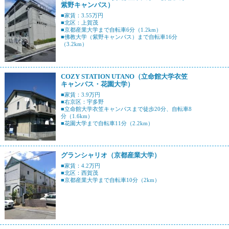
紫野キャンパス）
■家賃：3.55万円
■北区：上賀茂
■京都産業大学まで自転車6分（1.2km）
■佛教大学（紫野キャンパス）まで自転車16分
（3.2km）
COZY STATION UTANO（立命館大学衣笠
キャンパス・花園大学）
■家賃：3.9万円
■右京区：宇多野
■立命館大学衣笠キャンパスまで徒歩20分、自転車8
分（1.6km）
■花園大学まで自転車11分（2.2km）
グランシャリオ（京都産業大学）
■家賃：4.2万円
■北区：西賀茂
■京都産業大学まで自転車10分（2km）