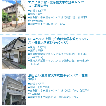
マグノリア館（立命館大学衣笠キャンパ
ス・花園大学）
■家賃：3.3万円
■北区：衣笠
■立命館大学衣笠キャンパスまで徒歩1分、自転車1
分（0.08km）
■花園大学まで自転車10分（2km）
NEWハウス上田（立命館大学衣笠キャンパ
ス・佛教大学紫野キャンパス）
■家賃：3.4万円
■北区：平野
■立命館大学衣笠キャンパスまで徒歩4分、自転車2
分（0.28km）
■佛教大学紫野キャンパスまで徒歩23分、自転車9分
（1.8km）
成山ビル(立命館大学衣笠キャンパス・花園
大学）
■家賃：7万円
■北区：北野白梅町
■立命館大学衣笠キャンパスまで徒歩10分、自転車4
分(0.8km)
■花園大学まで徒歩15分、自転車6分(1.2km)