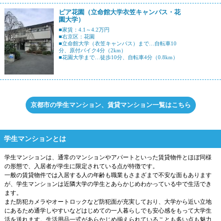
ピア花園（立命館大学衣笠キャンパス・花
園大学）
■家賃：4.1～4.2万円
■右京区：花園
■立命館大学（衣笠キャンパス）まで…自転車10
分、原付バイク4分（2km）
■花園大学まで…徒歩10分、自転車4分（0.8km）
京都市の学生マンション、賃貸マンション一覧はこちら
学生マンションとは
学生マンションは、通常のマンションやアパートといった賃貸物件とほぼ同様
の形態で、入居者が学生に限定されている点が特徴です。
一般の賃貸物件では入居する人の年齢も職業もさまざまで不安な面もあります
が、学生マンションは近隣大学の学生とあらかじめわかっている中で生活でき
ます。
また防犯カメラやオートロックなど防犯面が充実しており、大学から近い立地
にあるため通学しやすいなどはじめての一人暮らしでも安心感をもって大学生
活を送れます。生活用品一式があらかじめ揃えられていることも多い点も魅力