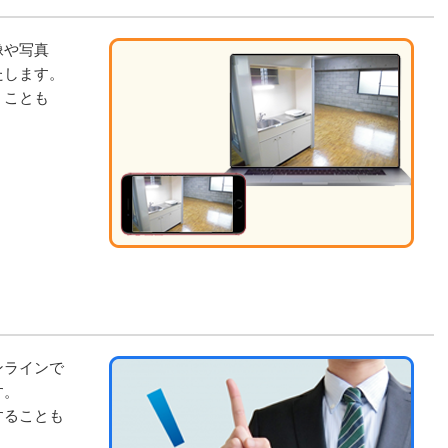
像や写真
たします。
くことも
ンラインで
す。
することも