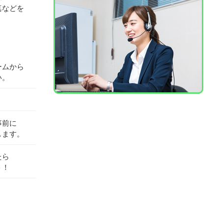
真などを
ームから
い。
事前に
します。
たら
ト！