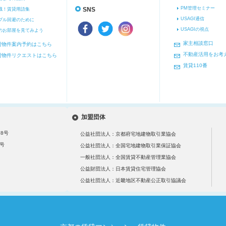
PM管理セミナー
識！賃貸用語集
SNS
USAGI通信
ブル回避のために
USAGIの視点
のお部屋を見てみよう
家主相談窓口
貸物件案内予約はこちら
不動産活用をお考
貸物件リクエストはこちら
賃貸110番
加盟団体
8号
公益社団法人：京都府宅地建物取引業協会
号
公益社団法人：全国宅地建物取引業保証協会
一般社団法人：全国賃貸不動産管理業協会
公益財団法人：日本賃貸住宅管理協会
公益社団法人：近畿地区不動産公正取引協議会