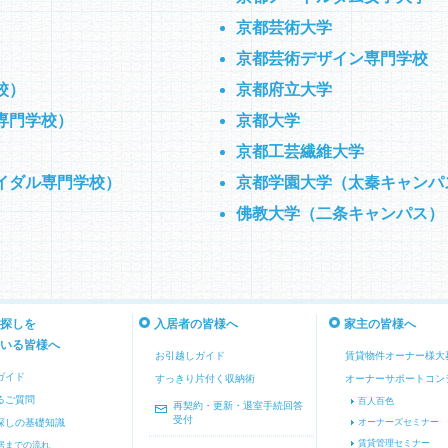
）
京都芸術大学
京都芸術デザイン専門学校
校）
京都府立大学
専門学校）
京都大学
）
京都工芸繊維大学
イダル専門学校）
京都学園大学（太秦キャンパ
佛教大学（二条キャンパス）
探しを
入居者の皆様へ
家主の皆様へ
いる皆様へ
お引越しガイド
賃貸物件オーナー様大
ガイド
すっきり片付く収納術
オーナーサポートコン
るご質問
百人百色
再契約・更新・退室手続回答
受付
探しの基礎知識
オーナーズセミナー
賃貸管理セミナー
居までの流れ