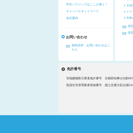
学生ハウジングはここが違う！
豆知
キャンパスネットワーク
トラ
会社案内
先輩
賃
賃
お問い合わせ
資料請求・お問い合わせはこ
ちら
免許番号
宅地建物取引業者免許番号 京都府知事(10)第697
賃貸住宅管理業者登録番号 国土交通大臣(2)第24