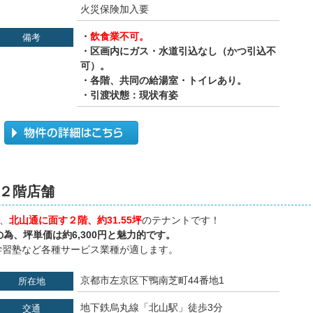
火災保険加入要
・
飲食業不可。
備考
・区画内にガス・水道引込なし（かつ引込不
可）。
・各階、共同の給湯室・トイレあり。
・引渡状態：現状有姿
この物件の詳細を見る
２階店舗
）、
北山通に面す２階、約31.55坪
のテナントです！
為、坪単価は約6,300円と魅力的です。
学習塾など各種サービス業種が適します。
京都市左京区下鴨南芝町44番地1
所在地
地下鉄烏丸線「北山駅」徒歩3分
交通