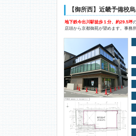
【御所西】近畿予備校烏
地下鉄今出川駅徒歩１分、約29.5坪
店頭から京都御苑が望めます。事務