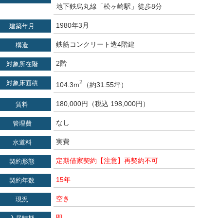
地下鉄烏丸線「松ヶ崎駅」徒歩8分
1980年3月
建築年月
鉄筋コンクリート造4階建
構造
2階
対象所在階
2
対象床面積
104.3m
（約31.55坪）
180,000円（税込 198,000円）
賃料
なし
管理費
実費
水道料
定期借家契約【注意】再契約不可
契約形態
15年
契約年数
空き
現況
即