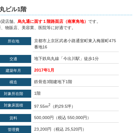
丸ビル1階
の貸店舗。
烏丸通に面す１階路面店（南東角地）
です。
所、物販店、美容業、医院等に好適です。
京都市上京区武者小路通室町東入梅屋町475
所在地
番地16
地下鉄烏丸線「今出川駅」徒歩1分
交通
2017年1月
建築年月
鉄骨造3階建地下1階
構造
1階
対象所在階
2
対象床面積
97.55m
（約29.5坪）
500,000円（税込 550,000円）
賃料
23,200円（税込 25,520円）
管理費