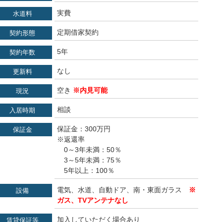
実費
水道料
定期借家契約
契約形態
5年
契約年数
なし
更新料
空き
※内見可能
現況
相談
入居時期
保証金：300万円
保証金
※返還率
0～3年未満：50％
3～5年未満：75％
5年以上：100％
電気、水道、自動ドア、南・東面ガラス
※
設備
ガス、TVアンテナなし
加入していただく場合あり
賃貸保証等