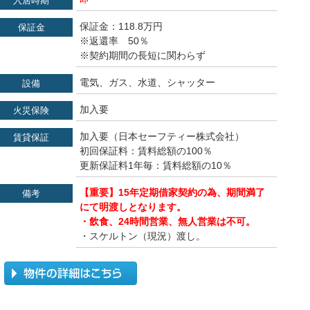
入居時期
保証金：118.8万円
保証金
※返還率 50％
※契約期間の長短に関わらず
電気、ガス、水道、シャッター
設備
加入要
火災保険
加入要（日本セーフティー株式会社）
賃貸保証
初回保証料：賃料総額の100％
更新保証料1年毎：賃料総額の10％
【重要】15年定期借家契約の為、期間満了
備考
にて明渡しとなります。
・飲食、24時間営業、無人営業は不可。
・スケルトン（現況）渡し。
この物件の詳細を見る