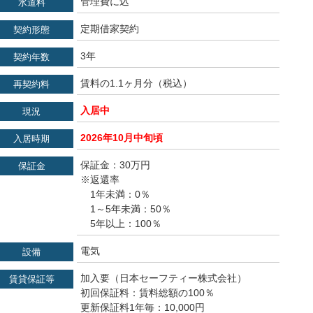
管理費に込
水道料
定期借家契約
契約形態
3年
契約年数
賃料の1.1ヶ月分（税込）
再契約料
入居中
現況
2026年10月中旬頃
入居時期
保証金：30万円
保証金
※返還率
1年未満：0％
1～5年未満：50％
5年以上：100％
電気
設備
加入要（日本セーフティー株式会社）
賃貸保証等
初回保証料：賃料総額の100％
更新保証料1年毎：10,000円