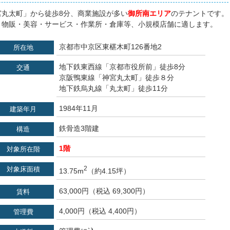
宮丸太町」から徒歩8分、商業施設が多い
御所南エリア
のテナントです。
・物販・美容・サービス・作業所・倉庫等、小規模店舗に適します。
京都市中京区東椹木町126番地2
所在地
地下鉄東西線「京都市役所前」徒歩8分
交通
京阪鴨東線「神宮丸太町」徒歩８分
地下鉄烏丸線「丸太町」徒歩11分
1984年11月
建築年月
鉄骨造3階建
構造
1階
対象所在階
2
対象床面積
13.75m
（約4.15坪）
63,000円（税込 69,300円）
賃料
4,000円（税込 4,400円）
管理費