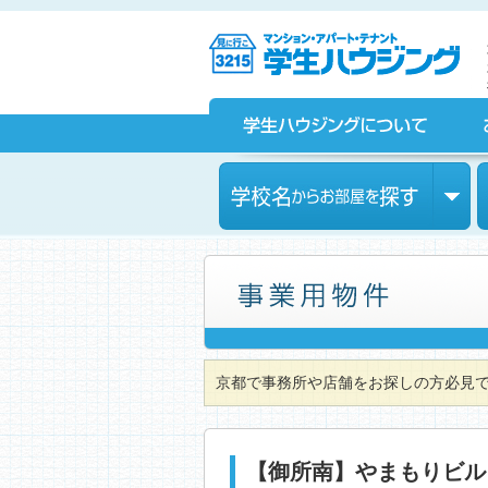
京都の学生マンション、賃貸マンションをお探しなら学生ハウ
ジングへ！
学生ハウジングについて
お部屋探しをされている皆様へ
学校名からお部屋を探す
事務所や店舗、テナントをお探しの方も学生ハウジングまでご相談ください。
京都で事務所や店舗をお探しの方必見
【御所南】やまもりビル 