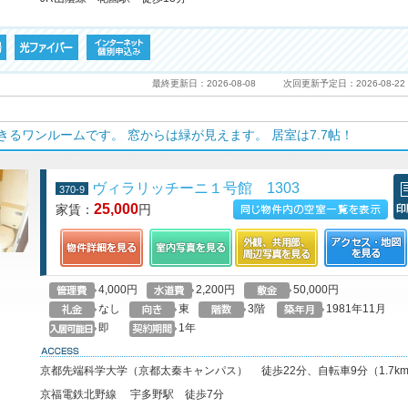
最終更新日：2026-08-08
次回更新予定日：2026-08-22
るワンルームです。 窓からは緑が見えます。 居室は7.7帖！
ヴィラリッチーニ１号館 1303
370-9
25,000
家賃：
円
この物件の空室一覧を見る
印
4,000円
2,200円
50,000円
なし
東
3階
1981年11月
即
1年
access
京都先端科学大学（京都太秦キャンパス） 徒歩22分、自転車9分（1.7k
京福電鉄北野線 宇多野駅 徒歩7分