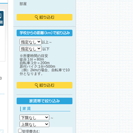
部屋
絞り込む
刷
学校からの距離で絞り込み
以上～
以下
※所要時間の目安
徒歩:1分＝80m
自転車:1分＝200m
原付バイク:1分=500m
（例）2kmの場合、自転車で10
分となります。
3
絞り込む
家賃帯で絞り込み
家賃
～
管理費含む