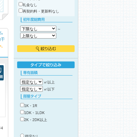
礼金なし
再契約料・更新料なし
初年度総費用
～
ム
物干
ル、
絞り込む
タイプで絞り込み
専有面積
㎡以上
刷
㎡以下
部屋タイプ
1K・1R
1DK・1LDK
2K・2DK以上
年4
築年数
指定なし