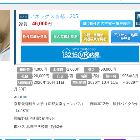
アネックス京都 205
62-5
46,000
家賃：
円
この物件の空室一覧を見る
印
4,000円
2,000円
50,000円
20,000円
西
2階
1996年3月
2026年 10月 11日
2026年 10月 11日 ～2029年 
月 20日
access
京都先端科学大学（京都太秦キャンパス） 自転車12分、原付バイク5分
（2.4km）
嵯峨野線 円町駅 徒歩8分
市バス 北野中学校前 徒歩2分