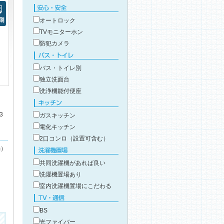
こだわり条件で絞り込み
安心・安全
オートロック
刷
TVモニターホン
防犯カメラ
バス・トイレ
バス・トイレ別
独立洗面台
洗浄機能付便座
キッチン
3
ガスキッチン
電化キッチン
2口コンロ（設置可含む）
m）
洗濯機置場
共同洗濯機があれば良い
洗濯機置場あり
室内洗濯機置場にこだわる
TV・通信
BS
光ファイバー