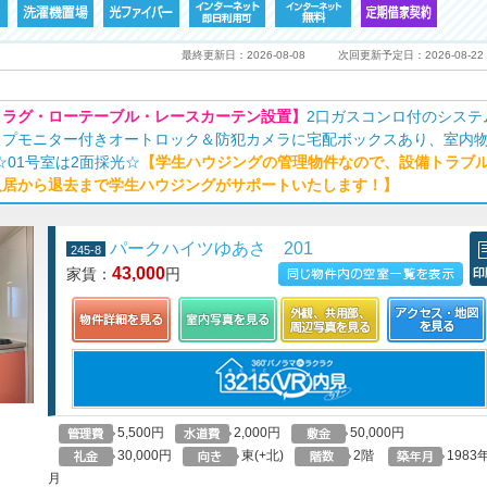
最終更新日：2026-08-08
次回更新予定日：2026-08-22
・ラグ・ローテーブル・レースカーテン設置】
2口ガスコンロ付のシステ
イプモニター付きオートロック＆防犯カメラに宅配ボックスあり、室内
☆01号室は2面採光☆
【学生ハウジングの管理物件なので、設備トラブ
入居から退去まで学生ハウジングがサポートいたします！】
パークハイツゆあさ 201
245-8
43,000
家賃：
円
この物件の空室一覧を見る
印
5,500円
2,000円
50,000円
30,000円
東(+北)
2階
1983
月