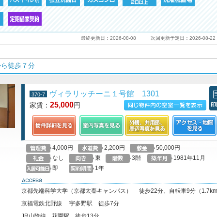
最終更新日：2026-08-08
次回更新予定日：2026-08-22
から徒歩７分
ヴィラリッチーニ１号館 1301
370-7
25,000
家賃：
円
この物件の空室一覧を見る
印
4,000円
2,200円
50,000円
なし
東
3階
1981年11月
即
1年
access
京都先端科学大学（京都太秦キャンパス） 徒歩22分、自転車9分（1.7k
京福電鉄北野線 宇多野駅 徒歩7分
JR山陰線 花園駅 徒歩13分