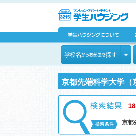
京都の学生マンション、賃貸マンションをお探しなら学生ハウ
ジングへ！
学生ハウジングについて
お部屋探しをされている皆様へ
学校名からお部屋を探す
京都先端科学大学（
18
京都