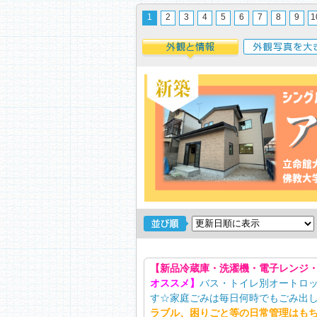
1
2
3
4
5
6
7
8
9
1
外観と情報
外観写真を大き
【新品冷蔵庫・洗濯機・電子レンジ
オススメ】
バス・トイレ別オートロッ
す☆家庭ごみは毎日何時でもごみ出し
ラブル、困りごと等の日常管理はも