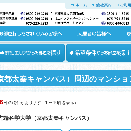
ホーム
会社案内
ご利用
入居者の皆様へ
家主の皆様へ
エリアからお部屋を探す
希望条件からお部屋を探す
京都太秦キャンパス）周辺のマンショ
8
1～10
件の物件があります（
件を表示）
先端科学大学（京都太秦キャンパス）