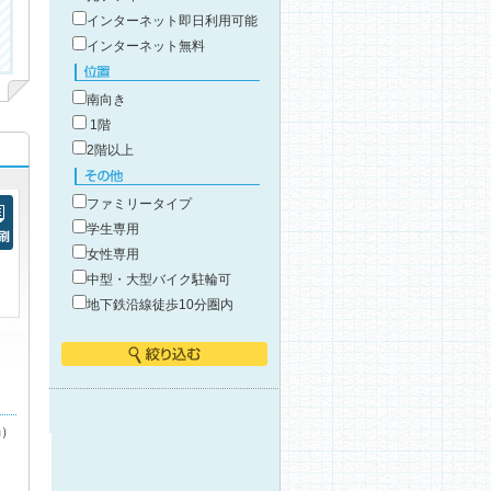
インターネット即日利用可能
インターネット無料
位置
南向き
1階
2階以上
その他
ファミリータイプ
学生専用
女性専用
刷
中型・大型バイク駐輪可
地下鉄沿線徒歩10分圏内
絞り込む
m）