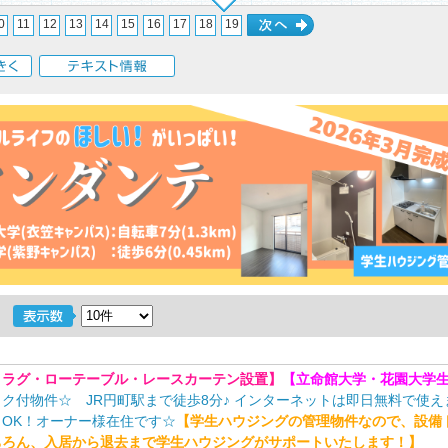
0
11
12
13
14
15
16
17
18
19
次へ
く
テキスト情報
・ラグ・ローテーブル・レースカーテン設置】
【立命館大学・花園大学
ク付物件☆ JR円町駅まで徒歩8分♪ インターネットは即日無料で使え
OK！オーナー様在住です☆
【学生ハウジングの管理物件なので、設備
ちろん、入居から退去まで学生ハウジングがサポートいたします！】