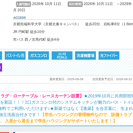
2026年 10月 11日
2026年 10月 11日 ～2029年 
月 20日
access
京都先端科学大学（京都太秦キャンパス） 徒歩20分、自転車8分（1.6k
JR 円町駅 徒歩10分
市バス 西ノ京馬代町 徒歩4分
最終更新日：2026-08-08
次回更新予定日：2026-08-22
・ラグ・ローテーブル・レースカーテン設置】
★2019年10月に共用部照
BOXを新設！！！2口ガスコンロ付のシステムキッチンが魅力のバス・トイ
トは無料でご利用いただけます♪★新築ではなく【進築】を合言葉に、生ま
は独立洗面台付きです！
【学生ハウジングの管理物件なので、設備トラブ
ん、入居から退去まで学生ハウジングがサポートいたします！】