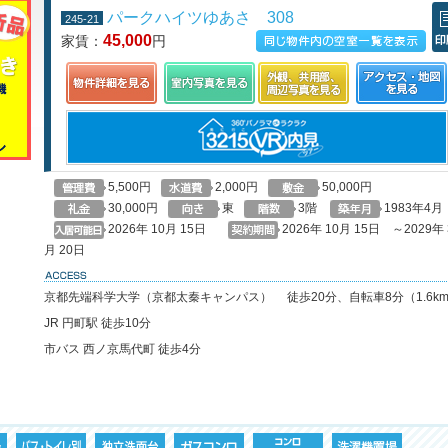
パークハイツゆあさ 308
245-21
45,000
家賃：
円
この物件の空室一覧を見る
印
5,500円
2,000円
50,000円
30,000円
東
3階
1983年4月
2026年 10月 15日
2026年 10月 15日 ～2029年 
月 20日
access
京都先端科学大学（京都太秦キャンパス） 徒歩20分、自転車8分（1.6k
JR 円町駅 徒歩10分
市バス 西ノ京馬代町 徒歩4分