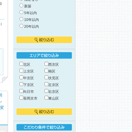
3
新築
5年以内
10年以内
m）
20年以内
絞り込む
エリアで絞り込み
北区
西京区
上京区
南区
中京区
伏見区
下京区
左京区
向日市
右京区
明
長岡京市
東山区
レ
れ変
絞り込む