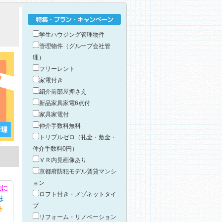
特集・プラン・キャンペーン
学生ハウジング管理物件
管理物件（グループ会社管
理）
フリーレント
家電付き
紹介前部屋押さえ
新品家具家電6点付
家具家電付
仲介手数料無料
トリプルゼロ（礼金・敷金・
仲介手数料0円）
ＶＲ内見画像あり
京都府防犯モデル賃貸マンシ
ョン
生に
ロフト付き・メゾネットタイ
ま
プ
ト
リフォーム・リノベーション