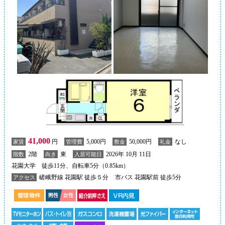
41,000
円
5,000円
50,000円
なし
家賃
管理費
敷金
礼金
2階
東
2026年 10月 11日
階数
向き
入居可能日
花園大学 徒歩11分、自転車5分（0.85km）
嵯峨野線 花園駅 徒歩５分
市バス 花園駅前 徒歩5分
アクセス