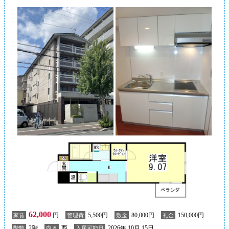
62,000
円
5,500円
80,000円
150,000円
家賃
管理費
敷金
礼金
2階
西
2026年 10月 15日
階数
向き
入居可能日