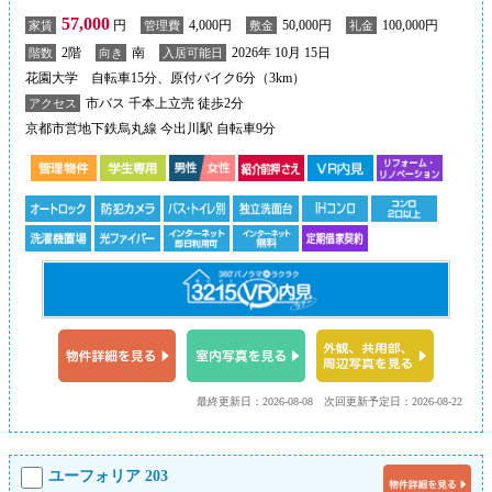
57,000
円
4,000円
50,000円
100,000円
家賃
管理費
敷金
礼金
2階
南
2026年 10月 15日
階数
向き
入居可能日
花園大学 自転車15分、原付バイク6分（3km）
市バス 千本上立売 徒歩2分
アクセス
京都市営地下鉄烏丸線 今出川駅 自転車9分
最終更新日：2026-08-08
次回更新予定日：2026-08-22
ユーフォリア 203