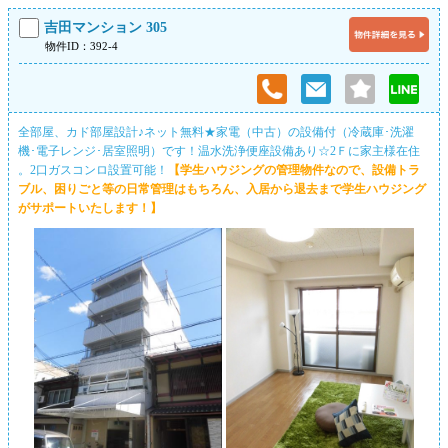
吉田マンション 305
物件ID：392-4
全部屋、カド部屋設計♪ネット無料★家電（中古）の設備付（冷蔵庫･洗濯
機･電子レンジ･居室照明）です！温水洗浄便座設備あり☆2Ｆに家主様在住
。2口ガスコンロ設置可能！
【学生ハウジングの管理物件なので、設備トラ
ブル、困りごと等の日常管理はもちろん、入居から退去まで学生ハウジング
がサポートいたします！】