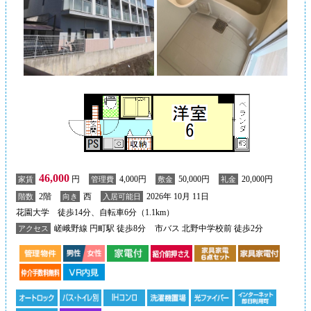
46,000
円
4,000円
50,000円
20,000円
家賃
管理費
敷金
礼金
2階
西
2026年 10月 11日
階数
向き
入居可能日
花園大学 徒歩14分、自転車6分（1.1km）
嵯峨野線 円町駅 徒歩8分
市バス 北野中学校前 徒歩2分
アクセス