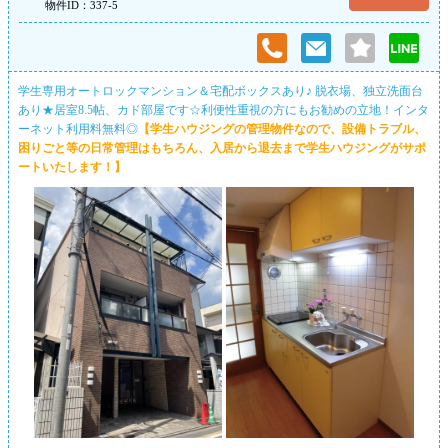
物件ID：337-5
学生専用オートロックマンション＆宅配ボックスあり♪ 脱衣場、独立洗面台
あり★居室8.5帖、カド部屋です☆利便性重視の方にもお勧めの立地！インタ
ーネット利用料無料◎
【学生ハウジングの管理物件なので、設備トラブル、
困りごと等の日常管理はもちろん、入居から退去まで学生ハウジングがサポ
ートいたします！】