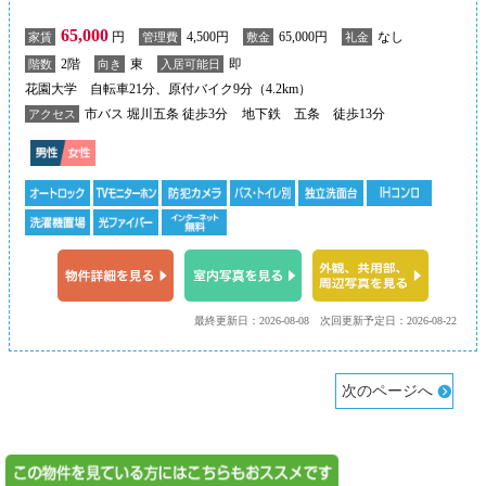
65,000
円
4,500円
65,000円
なし
家賃
管理費
敷金
礼金
2階
東
即
階数
向き
入居可能日
花園大学 自転車21分、原付バイク9分（4.2km）
市バス 堀川五条 徒歩3分
地下鉄 五条 徒歩13分
アクセス
最終更新日：2026-08-08
次回更新予定日：2026-08-22
次のページへ