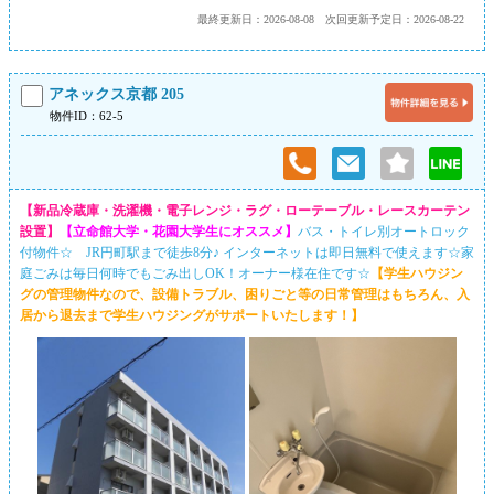
最終更新日：2026-08-08
次回更新予定日：2026-08-22
アネックス京都 205
物件ID：62-5
【新品冷蔵庫・洗濯機・電子レンジ・ラグ・ローテーブル・レースカーテン
設置】
【立命館大学・花園大学生にオススメ】
バス・トイレ別オートロック
付物件☆ JR円町駅まで徒歩8分♪ インターネットは即日無料で使えます☆家
庭ごみは毎日何時でもごみ出しOK！オーナー様在住です☆
【学生ハウジン
グの管理物件なので、設備トラブル、困りごと等の日常管理はもちろん、入
居から退去まで学生ハウジングがサポートいたします！】