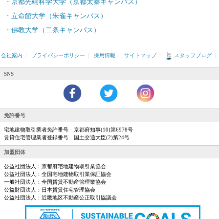
京都先端科学大学（京都太秦キャンパス）
立命館大学（朱雀キャンパス）
佛教大学（二条キャンパス）
会社案内
|
プライバシーポリシー
|
採用情報
|
サイトマップ
|
スタッフブログ
|
SNS
免許番号
宅地建物取引業者免許番号 京都府知事(10)第6978号
賃貸住宅管理業者登録番号 国土交通大臣(2)第24号
加盟団体
公益社団法人：京都府宅地建物取引業協会
公益社団法人：全国宅地建物取引業保証協会
一般社団法人：全国賃貸不動産管理業協会
公益財団法人：日本賃貸住宅管理協会
公益社団法人：近畿地区不動産公正取引協議会