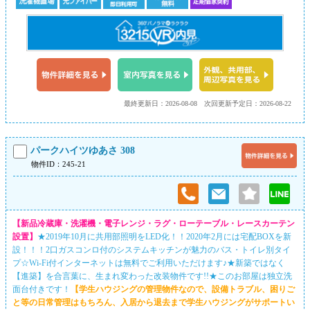
最終更新日：2026-08-08
次回更新予定日：2026-08-22
パークハイツゆあさ 308
物件ID：245-21
【新品冷蔵庫・洗濯機・電子レンジ・ラグ・ローテーブル・レースカーテン
設置】
★2019年10月に共用部照明をLED化！！2020年2月には宅配BOXを新
設！！！2口ガスコンロ付のシステムキッチンが魅力のバス・トイレ別タイ
プ☆Wi-Fi付インターネットは無料でご利用いただけます♪★新築ではなく
【進築】を合言葉に、生まれ変わった改装物件です!!★このお部屋は独立洗
面台付きです！
【学生ハウジングの管理物件なので、設備トラブル、困りご
と等の日常管理はもちろん、入居から退去まで学生ハウジングがサポートい