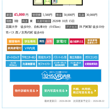
45,000
円
5,500円
50,000円
30,000円
家賃
管理費
敷金
礼金
3階
東
2026年 10月 15日
階数
向き
入居可能日
花園大学 徒歩9分、自転車4分（0.65km）
JR 円町駅 徒歩10分
アクセス
市バス 西ノ京馬代町 徒歩4分
最終更新日：2026-08-08
次回更新予定日：2026-08-22