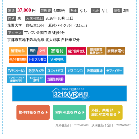
37,000
円
4,000円
なし
なし
2階
家賃
管理費
敷金
礼金
階数
東
2026年 10月 11日
向き
入居可能日
花園大学 自転車16分、原付バイク7分（3.1km）
市バス 金閣寺道 徒歩4分
アクセス
京都市営地下鉄烏丸線 北大路駅 自転車12分
最終更新日：2026-08-08
次回更新予定日：2026-08-22