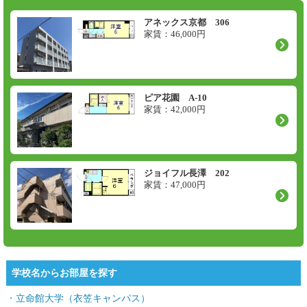
アネックス京都 306
家賃：
46,000
円
ピア花園 A-10
家賃：
42,000
円
ジョイフル長澤 202
家賃：
47,000
円
学校名からお部屋を探す
立命館大学（衣笠キャンパス）