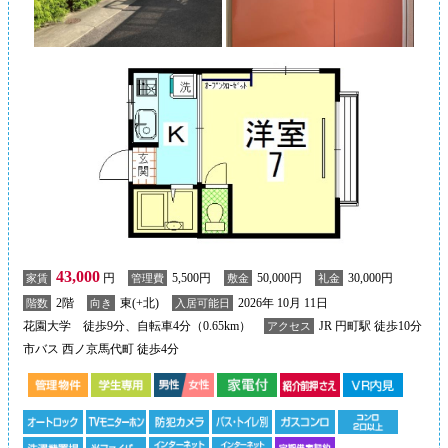
43,000
円
5,500円
50,000円
30,000円
家賃
管理費
敷金
礼金
2階
東(+北)
2026年 10月 11日
階数
向き
入居可能日
花園大学 徒歩9分、自転車4分（0.65km）
JR 円町駅 徒歩10分
アクセス
市バス 西ノ京馬代町 徒歩4分