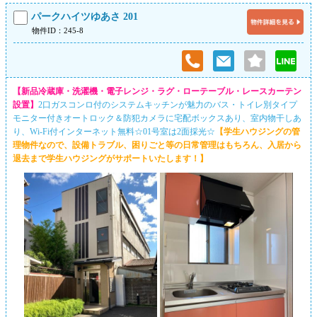
パークハイツゆあさ 201
物件ID：245-8
【新品冷蔵庫・洗濯機・電子レンジ・ラグ・ローテーブル・レースカーテン
設置】
2口ガスコンロ付のシステムキッチンが魅力のバス・トイレ別タイプ
モニター付きオートロック＆防犯カメラに宅配ボックスあり、室内物干しあ
り、Wi-Fi付インターネット無料☆01号室は2面採光☆
【学生ハウジングの管
理物件なので、設備トラブル、困りごと等の日常管理はもちろん、入居から
退去まで学生ハウジングがサポートいたします！】