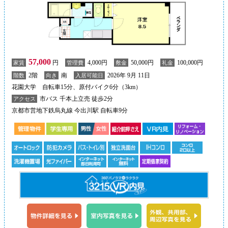
57,000
円
4,000円
50,000円
100,000円
家賃
管理費
敷金
礼金
2階
南
2026年 9月 11日
階数
向き
入居可能日
花園大学 自転車15分、原付バイク6分（3km）
市バス 千本上立売 徒歩2分
アクセス
京都市営地下鉄烏丸線 今出川駅 自転車9分