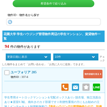
希望条件で絞り込み
物件ID・物件名から探す
花園大学 学生ハウジング管理物件周辺の学生マンション、賃貸物件一
覧
94
件の物件があります
チェ
ック
した物件をまとめて「お問い合わせ」「お気に入りに追加」できます。
ユーフォリア 205
物件ID：337-6
学生専用オートロックマンション＆宅配ボックスあり♪ 脱衣場、独立洗面台
あり★居室8.5帖、南向きのカド部屋です☆利便性重視の方にもお勧めの立
地！インターネット利用料無料◎
【学生ハウジングの管理物件なので、設備