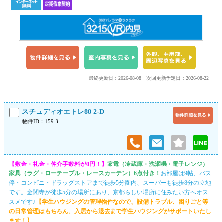
最終更新日：2026-08-08
次回更新予定日：2026-08-22
スチュディオエトレ88 2-D
物件ID：159-8
【敷金・礼金・仲介手数料が0円！】
家電（冷蔵庫・洗濯機・電子レンジ）
家具（ラグ・ローテーブル・レースカーテン）6点付き！
お部屋は9帖、バス
停・コンビニ・ドラッグストアまで徒歩5分圏内、スーパーも徒歩8分の立地
です。金閣寺が徒歩5分の場所にあり、京都らしい場所に住みたい方へオス
スメです♪
【学生ハウジングの管理物件なので、設備トラブル、困りごと等
の日常管理はもちろん、入居から退去まで学生ハウジングがサポートいたし
ます！】