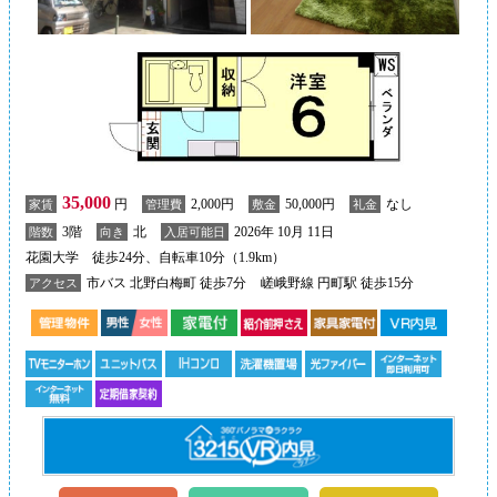
35,000
円
2,000円
50,000円
なし
家賃
管理費
敷金
礼金
3階
北
2026年 10月 11日
階数
向き
入居可能日
花園大学 徒歩24分、自転車10分（1.9km）
市バス 北野白梅町 徒歩7分
嵯峨野線 円町駅 徒歩15分
アクセス