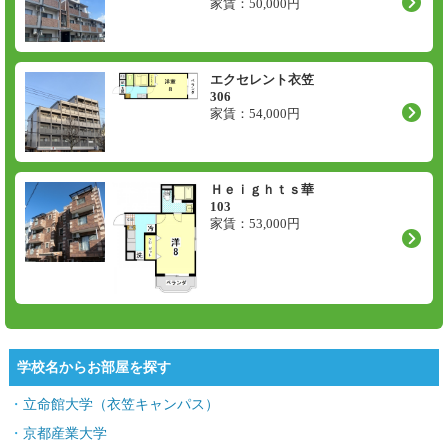
家賃：
50,000
円
エクセレント衣笠
306
家賃：
54,000
円
Ｈｅｉｇｈｔｓ華
103
家賃：
53,000
円
学校名からお部屋を探す
立命館大学（衣笠キャンパス）
京都産業大学