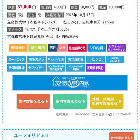
57,000
円
4,000円
50,000円
100,000円
家賃
管理費
敷金
礼金
2階
南
2026年 10月 15日
階数
向き
入居可能日
立命館大学（衣笠キャンパス） 徒歩24分、自転車10分（1.9km）
市バス 千本上立売 徒歩2分
アクセス
京都市営地下鉄烏丸線 今出川駅 自転車9分
最終更新日：2026-08-08
次回更新予定日：2026-08-22
ユーフォリア 203