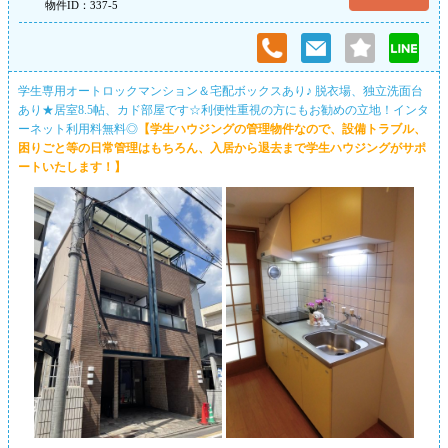
物件ID：337-5
学生専用オートロックマンション＆宅配ボックスあり♪ 脱衣場、独立洗面台
あり★居室8.5帖、カド部屋です☆利便性重視の方にもお勧めの立地！インタ
ーネット利用料無料◎
【学生ハウジングの管理物件なので、設備トラブル、
困りごと等の日常管理はもちろん、入居から退去まで学生ハウジングがサポ
ートいたします！】