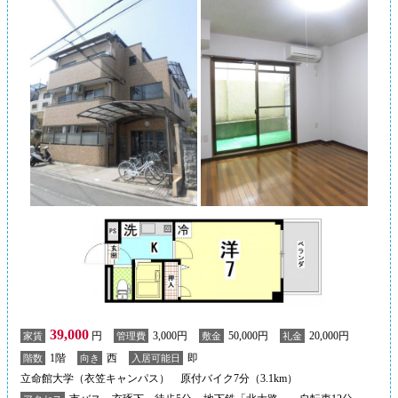
39,000
円
3,000円
50,000円
20,000円
家賃
管理費
敷金
礼金
1階
西
即
階数
向き
入居可能日
立命館大学（衣笠キャンパス） 原付バイク7分（3.1km）