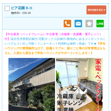
ピア花園 B-11
物件ID：259-18
【中古家具（ベッドフレーム）中古家電（冷蔵庫・洗濯機・電子レンジ）
付】
温水洗浄便座設備付♪宅配ボックス設備付♪敷地内にあるゴミボックスに
いつでもゴミ出し可能！インターネット利用料は無料（有線）です★
【学生
ハウジングの管理物件なので、設備トラブル、困りごと等の日常管理はもち
ろん、入居から退去まで学生ハウジングがサポートいたします！】