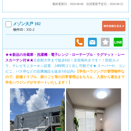
最終更新日：2026-08-08
次回更新予定日：2026-08-22
メゾン大戸 102
物件ID：332-2
★★新品の冷蔵庫・洗濯機・電子レンジ・ローテーブル・ラグマット・レー
スカーテン付★★
立命館大学まで徒歩8分！全室南向きです！！防犯カメ
ラ、テレビモニターホン設置、24時間ゴミ出し可能です★ スーパーや、コン
ビニ、バス停などの近隣施設も徒歩5分以内♪
【学生ハウジングの管理物件な
ので、設備トラブル、困りごと等の日常管理はもちろん、入居から退去まで
学生ハウジングがサポートいたします！】