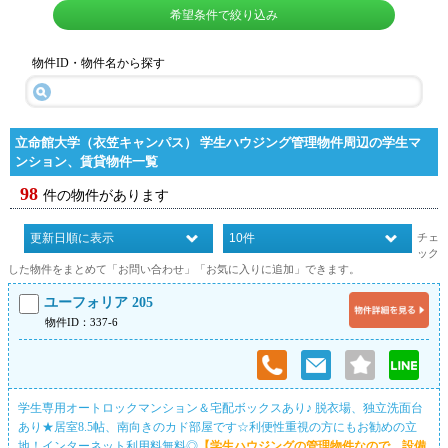
希望条件で絞り込み
物件ID・物件名から探す
立命館大学（衣笠キャンパス） 学生ハウジング管理物件周辺の学生マ
ンション、賃貸物件一覧
98
件の物件があります
チェ
ック
した物件をまとめて「お問い合わせ」「お気に入りに追加」できます。
ユーフォリア 205
物件ID：337-6
学生専用オートロックマンション＆宅配ボックスあり♪ 脱衣場、独立洗面台
あり★居室8.5帖、南向きのカド部屋です☆利便性重視の方にもお勧めの立
地！インターネット利用料無料◎
【学生ハウジングの管理物件なので、設備