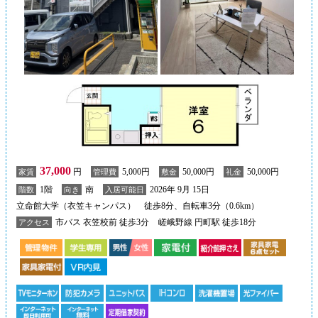
37,000
円
5,000円
50,000円
50,000円
家賃
管理費
敷金
礼金
1階
南
2026年 9月 15日
階数
向き
入居可能日
立命館大学（衣笠キャンパス） 徒歩8分、自転車3分（0.6km）
市バス 衣笠校前 徒歩3分
嵯峨野線 円町駅 徒歩18分
アクセス