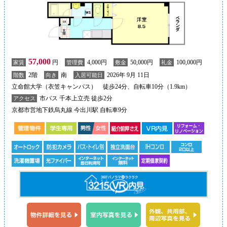
57,000
円
4,000円
50,000円
100,000円
家賃
管理費
敷金
礼金
2階
南
2026年 9月 11日
階数
向き
入居可能日
立命館大学（衣笠キャンパス） 徒歩24分、自転車10分（1.9km）
市バス 千本上立売 徒歩2分
アクセス
京都市営地下鉄烏丸線 今出川駅 自転車9分