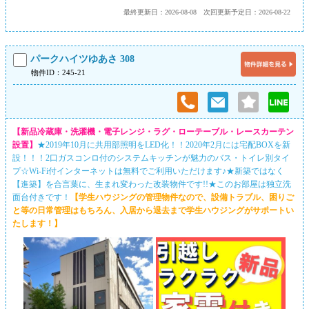
最終更新日：2026-08-08
次回更新予定日：2026-08-22
パークハイツゆあさ 308
物件ID：245-21
【新品冷蔵庫・洗濯機・電子レンジ・ラグ・ローテーブル・レースカーテン
設置】
★2019年10月に共用部照明をLED化！！2020年2月には宅配BOXを新
設！！！2口ガスコンロ付のシステムキッチンが魅力のバス・トイレ別タイ
プ☆Wi-Fi付インターネットは無料でご利用いただけます♪★新築ではなく
【進築】を合言葉に、生まれ変わった改装物件です!!★このお部屋は独立洗
面台付きです！
【学生ハウジングの管理物件なので、設備トラブル、困りご
と等の日常管理はもちろん、入居から退去まで学生ハウジングがサポートい
たします！】