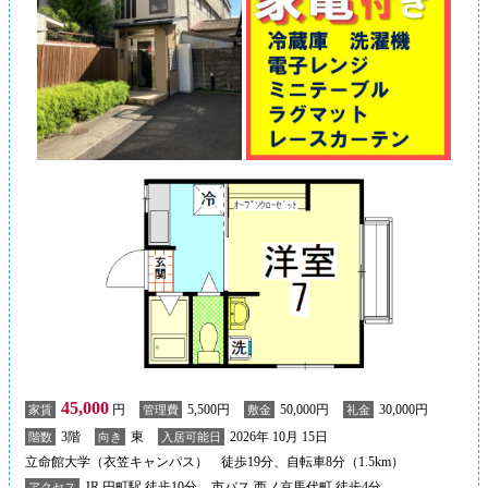
45,000
円
5,500円
50,000円
30,000円
家賃
管理費
敷金
礼金
3階
東
2026年 10月 15日
階数
向き
入居可能日
立命館大学（衣笠キャンパス） 徒歩19分、自転車8分（1.5km）
JR 円町駅 徒歩10分
市バス 西ノ京馬代町 徒歩4分
アクセス