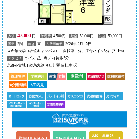
47,000
円
4,500円
50,000円
50,000円
家賃
管理費
敷金
礼金
2階
東
2026年 9月 15日
階数
向き
入居可能日
立命館大学（衣笠キャンパス） 自転車11分、原付バイク5分（2.1km）
市バス 堀川寺ノ内 徒歩5分
アクセス
京都市営地下鉄烏丸線 今出川駅 自転車7分