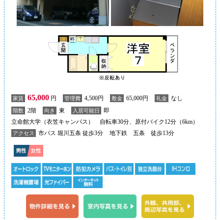
65,000
円
4,500円
65,000円
なし
家賃
管理費
敷金
礼金
2階
東
即
階数
向き
入居可能日
立命館大学（衣笠キャンパス） 自転車30分、原付バイク12分（6km）
市バス 堀川五条 徒歩3分
地下鉄 五条 徒歩13分
アクセス