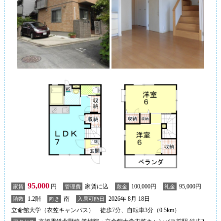
95,000
円
家賃に込
100,000円
95,000円
家賃
管理費
敷金
礼金
1.2階
南
2026年 8月 18日
階数
向き
入居可能日
立命館大学（衣笠キャンパス） 徒歩7分、自転車3分（0.5km）