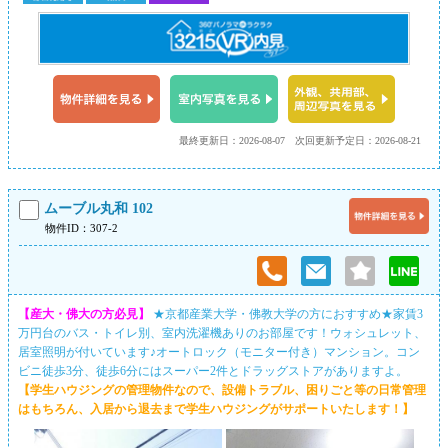
最終更新日：2026-08-07
次回更新予定日：2026-08-21
ムーブル丸和 102
物件ID：307-2
【産大・佛大の方必見】
★京都産業大学・佛教大学の方におすすめ★家賃3
万円台のバス・トイレ別、室内洗濯機ありのお部屋です！ウォシュレット、
居室照明が付いています♪オートロック（モニター付き）マンション。コン
ビニ徒歩3分、徒歩6分にはスーパー2件とドラッグストアがありますよ。
【学生ハウジングの管理物件なので、設備トラブル、困りごと等の日常管理
はもちろん、入居から退去まで学生ハウジングがサポートいたします！】