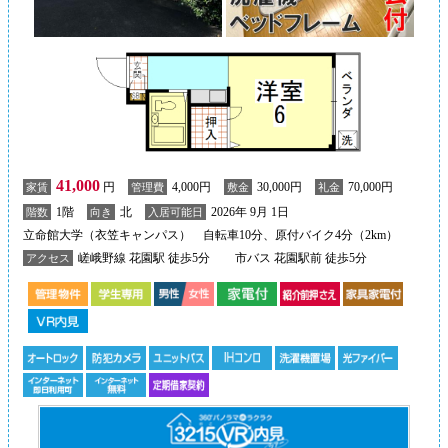
41,000
円
4,000円
30,000円
70,000円
家賃
管理費
敷金
礼金
1階
北
2026年 9月 1日
階数
向き
入居可能日
立命館大学（衣笠キャンパス） 自転車10分、原付バイク4分（2km）
嵯峨野線 花園駅 徒歩5分
市バス 花園駅前 徒歩5分
アクセス