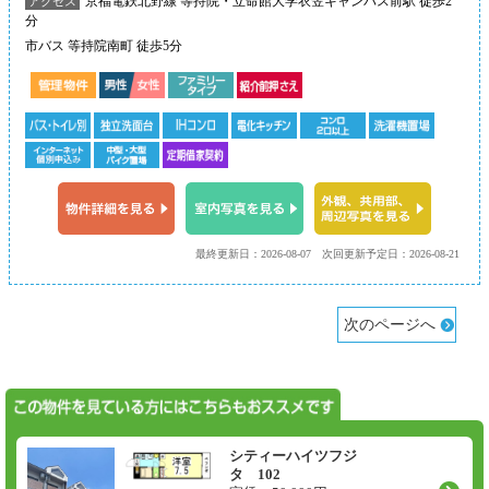
京福電鉄北野線 等持院・立命館大学衣笠キャンパス前駅 徒歩2
アクセス
分
市バス 等持院南町 徒歩5分
最終更新日：2026-08-07
次回更新予定日：2026-08-21
次のページへ
シティーハイツフジ
タ 102