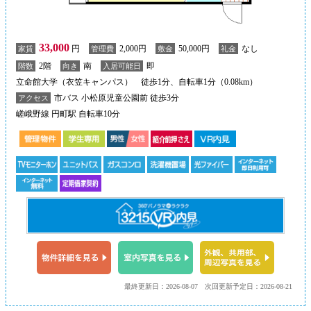
33,000
円
2,000円
50,000円
なし
家賃
管理費
敷金
礼金
2階
南
即
階数
向き
入居可能日
立命館大学（衣笠キャンパス） 徒歩1分、自転車1分（0.08km）
市バス 小松原児童公園前 徒歩3分
アクセス
嵯峨野線 円町駅 自転車10分
最終更新日：2026-08-07
次回更新予定日：2026-08-21