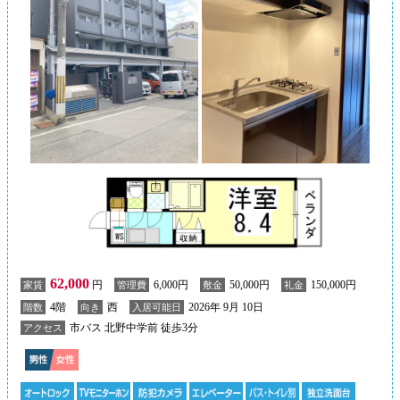
62,000
円
6,000円
50,000円
150,000円
家賃
管理費
敷金
礼金
4階
西
2026年 9月 10日
階数
向き
入居可能日
市バス 北野中学前 徒歩3分
アクセス