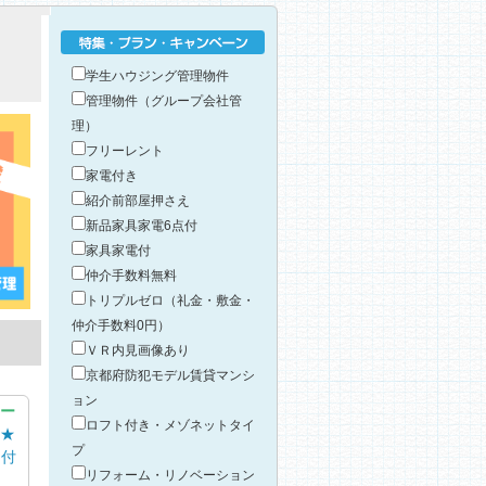
特集・プラン・キャンペーン
学生ハウジング管理物件
管理物件（グループ会社管
理）
フリーレント
家電付き
紹介前部屋押さえ
新品家具家電6点付
家具家電付
仲介手数料無料
トリプルゼロ（礼金・敷金・
仲介手数料0円）
ＶＲ内見画像あり
京都府防犯モデル賃貸マンシ
ョン
ー
ロフト付き・メゾネットタイ
★
プ
ン付
リフォーム・リノベーション