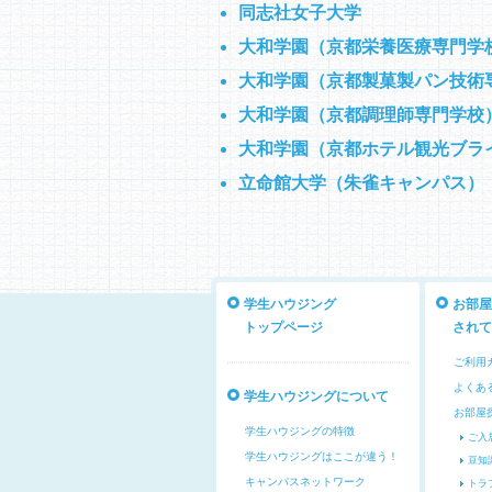
同志社女子大学
大和学園（京都栄養医療専門学
大和学園（京都製菓製パン技術
大和学園（京都調理師専門学校
大和学園（京都ホテル観光ブラ
立命館大学（朱雀キャンパス）
学生ハウジング
お部屋
トップページ
されて
ご利用
よくあ
学生ハウジングについて
お部屋
学生ハウジングの特徴
ご入
学生ハウジングはここが違う！
豆知
キャンパスネットワーク
トラ