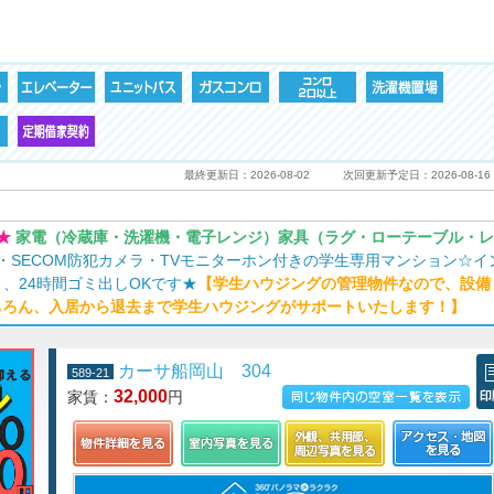
最終更新日：2026-08-02
次回更新予定日：2026-08-16
★
家電（冷蔵庫・洗濯機・電子レンジ）家具（ラグ・ローテーブル・レ
・SECOM防犯カメラ・TVモニターホン付きの学生専用マンション☆イ
、24時間ゴミ出しOKです★
【学生ハウジングの管理物件なので、設備
ちろん、入居から退去まで学生ハウジングがサポートいたします！】
カーサ船岡山 304
589-21
32,000
家賃：
円
この物件の空室一覧を見る
印