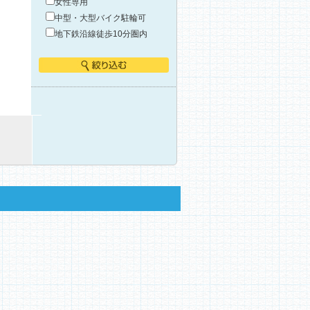
女性専用
中型・大型バイク駐輪可
地下鉄沿線徒歩10分圏内
絞り込む