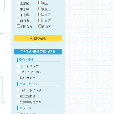
上京区
南区
中京区
伏見区
下京区
左京区
向日市
右京区
長岡京市
東山区
絞り込む
こだわり条件で絞り込み
安心・安全
オートロック
TVモニターホン
防犯カメラ
バス・トイレ
バス・トイレ別
独立洗面台
洗浄機能付便座
キッチン