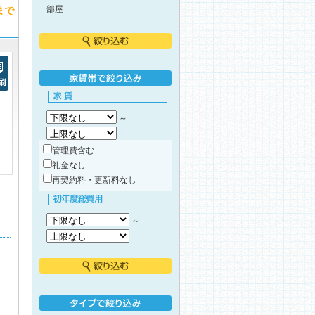
まで
部屋
絞り込む
刷
家賃帯で絞り込み
家賃
～
管理費含む
礼金なし
再契約料・更新料なし
初年度総費用
～
絞り込む