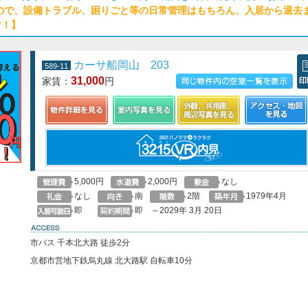
ので、設備トラブル、困りごと等の日常管理はもちろん、入居から退去
す！】
カーサ船岡山 203
589-11
31,000
家賃：
円
この物件の空室一覧を見る
印
5,000円
2,000円
なし
なし
南
2階
1979年4月
即
即 ～2029年 3月 20日
access
市バス 千本北大路 徒歩2分
京都市営地下鉄烏丸線 北大路駅 自転車10分