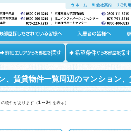
ホーム
会社案内
ご利用
入居者の皆様へ
家主の皆様へ
エリアからお部屋を探す
希望条件からお部屋を探す
ン、賃貸物件一覧周辺のマンション、
1～2
件の物件があります（
件を表示）