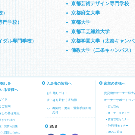
京都芸術デザイン専門学校
校）
京都府立大学
専門学校）
京都大学
）
京都工芸繊維大学
イダル専門学校）
京都学園大学（太秦キャンパ
佛教大学（二条キャンパス）
探しを
入居者の皆様へ
家主の皆様へ
いる皆様へ
お引越しガイド
賃貸物件オーナー様大
ガイド
すっきり片付く収納術
オーナーサポートコン
るご質問
百人百色
再契約・更新・退室手続回答
受付
探しの基礎知識
オーナーズセミナー
賃貸管理セミナー
居までの流れ
PM管理セミナー
識！賃貸用語集
SNS
USAGI通信
ブル回避のために