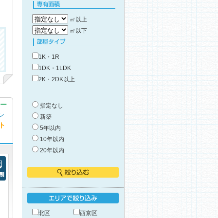
タイプで絞り込み
専有面積
㎡以上
㎡以下
部屋タイプ
1K・1R
1DK・1LDK
2K・2DK以上
ー
築年数
指定なし
ン
新築
ト
5年以内
10年以内
20年以内
刷
絞り込む
エリアで絞り込み
北区
西京区