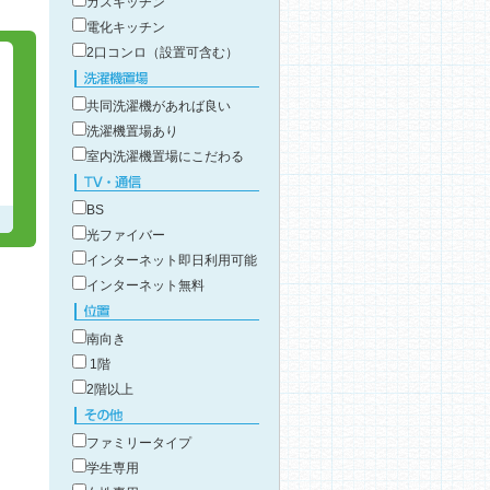
ガスキッチン
電化キッチン
2口コンロ（設置可含む）
3
洗濯機置場
共同洗濯機があれば良い
洗濯機置場あり
室内洗濯機置場にこだわる
TV・通信
BS
光ファイバー
インターネット即日利用可能
インターネット無料
位置
南向き
1階
2階以上
その他
ファミリータイプ
学生専用