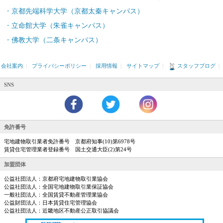
京都先端科学大学（京都太秦キャンパス）
立命館大学（朱雀キャンパス）
佛教大学（二条キャンパス）
会社案内
|
プライバシーポリシー
|
採用情報
|
サイトマップ
|
スタッフブログ
|
SNS
免許番号
宅地建物取引業者免許番号 京都府知事(10)第6978号
賃貸住宅管理業者登録番号 国土交通大臣(2)第24号
加盟団体
公益社団法人：京都府宅地建物取引業協会
公益社団法人：全国宅地建物取引業保証協会
一般社団法人：全国賃貸不動産管理業協会
公益財団法人：日本賃貸住宅管理協会
公益社団法人：近畿地区不動産公正取引協議会