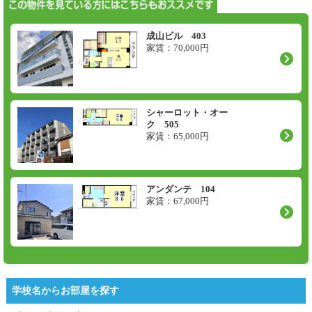
成山ビル 403
家賃：
70,000
円
シャーロット・オー
ク 505
家賃：
65,000
円
アンダンテ 104
家賃：
67,000
円
学校名からお部屋を探す