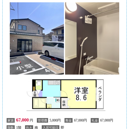
67,000
円
5,000円
67,000円
67,000円
家賃
管理費
敷金
礼金
1階
南
即
階数
向き
入居可能日