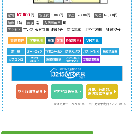
67,000
円
5,000円
67,000円
67,000円
家賃
管理費
敷金
礼金
1階
南
即
階数
向き
入居可能日
市バス 金閣寺道 徒歩4分
京福電車 北野白梅町 徒歩22分
アクセス
最終更新日：2026-08-02
次回更新予定日：2026-08-16