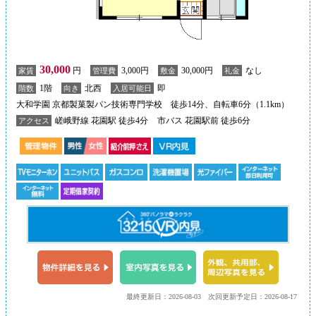
30,000
円
3,000円
30,000円
なし
家賃
管理費
敷金
礼金
1階
北西
即
階数
向き
入居可能日
大和学園 京都製菓製パン技術専門学校 徒歩14分、自転車6分（1.1km）
嵯峨野線 花園駅 徒歩4分
市バス 花園駅前 徒歩6分
アクセス
最終更新日：2026-08-03
次回更新予定日：2026-08-17