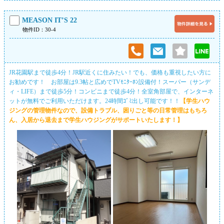
MEASON IT’S 22
物件ID：30-4
JR花園駅まで徒歩4分！JR駅近くに住みたい！でも、価格も重視したい方に
お勧めです！ お部屋は9.3帖と広めでTVﾓﾆﾀｰﾎﾝ設備付！スーパー（サンデ
ィ・LIFE）まで徒歩5分！コンビニまで徒歩4分！全室角部屋で、インターネ
ットが無料でご利用いただけます。24時間ｺﾞﾐ出し可能です！！
【学生ハウ
ジングの管理物件なので、設備トラブル、困りごと等の日常管理はもちろ
ん、入居から退去まで学生ハウジングがサポートいたします！】