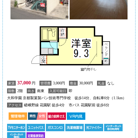
37,000
円
3,000円
30,000円
なし
家賃
管理費
敷金
礼金
2階
南東
即
階数
向き
入居可能日
大和学園 京都製菓製パン技術専門学校 徒歩14分、自転車6分（1.1km）
嵯峨野線 花園駅 徒歩4分
市バス 花園駅前 徒歩6分
アクセス