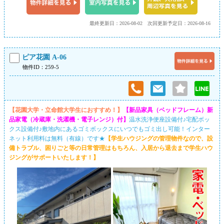
最終更新日：2026-08-02
次回更新予定日：2026-08-16
ピア花園 A-06
物件ID：259-5
【花園大学・立命館大学生におすすめ！】
【新品家具（ベッドフレーム）新
品家電（冷蔵庫・洗濯機・電子レンジ）付】
温水洗浄便座設備付♪宅配ボッ
クス設備付♪敷地内にあるゴミボックスにいつでもゴミ出し可能！インター
ネット利用料は無料（有線）です★
【学生ハウジングの管理物件なので、設
備トラブル、困りごと等の日常管理はもちろん、入居から退去まで学生ハウ
ジングがサポートいたします！】