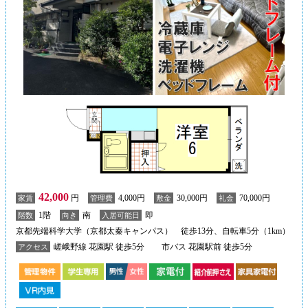
42,000
円
4,000円
30,000円
70,000円
家賃
管理費
敷金
礼金
1階
南
即
階数
向き
入居可能日
京都先端科学大学（京都太秦キャンパス） 徒歩13分、自転車5分（1km）
嵯峨野線 花園駅 徒歩5分
市バス 花園駅前 徒歩5分
アクセス