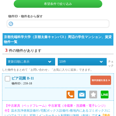
希望条件で絞り込み
物件ID・物件名から探す
京都先端科学大学（京都太秦キャンパス）周辺の学生マンション、賃貸
物件一覧
3
件の物件があります
チェ
ック
した物件をまとめて「お問い合わせ」「お気に入りに追加」できます。
ピア花園 B-11
物件ID：259-18
【中古家具（ベッドフレーム）中古家電（冷蔵庫・洗濯機・電子レンジ）
付】
温水洗浄便座設備付♪宅配ボックス設備付♪敷地内にあるゴミボックスに
いつでもゴミ出し可能！インターネット利用料は無料（有線）です★
【学生