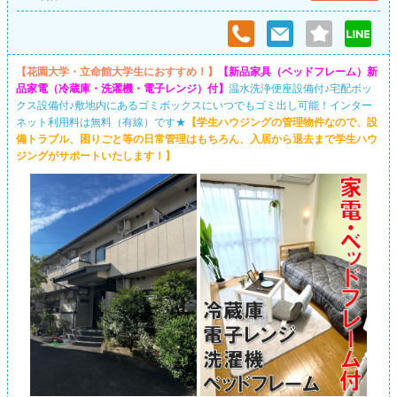
【花園大学・立命館大学生におすすめ！】
【新品家具（ベッドフレーム）新
品家電（冷蔵庫・洗濯機・電子レンジ）付】
温水洗浄便座設備付♪宅配ボッ
クス設備付♪敷地内にあるゴミボックスにいつでもゴミ出し可能！インター
ネット利用料は無料（有線）です★
【学生ハウジングの管理物件なので、設
備トラブル、困りごと等の日常管理はもちろん、入居から退去まで学生ハウ
ジングがサポートいたします！】