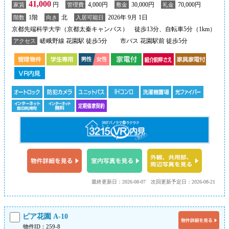
41,000
円
4,000円
30,000円
70,000円
家賃
管理費
敷金
礼金
1階
北
2026年 9月 1日
階数
向き
入居可能日
京都先端科学大学（京都太秦キャンパス） 徒歩13分、自転車5分（1km）
嵯峨野線 花園駅 徒歩5分
市バス 花園駅前 徒歩5分
アクセス
最終更新日：2026-08-07
次回更新予定日：2026-08-21
ピア花園 A-10
物件ID：259-8