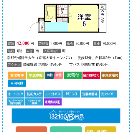
42,000
円
4,000円
30,000円
70,000円
家賃
管理費
敷金
礼金
1階
南
即
階数
向き
入居可能日
京都先端科学大学（京都太秦キャンパス） 徒歩13分、自転車5分（1km）
嵯峨野線 花園駅 徒歩5分
市バス 花園駅前 徒歩5分
アクセス